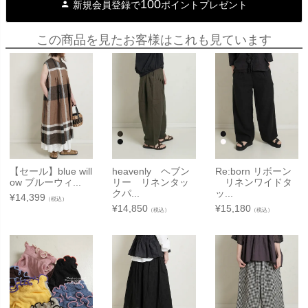
100
新規会員登録で
ポイントプレゼント
この商品を見たお客様はこれも見ています
【セール】blue will
heavenly ヘブン
Re:born リボーン
ow ブルーウィ...
リー リネンタッ
リネンワイドタ
クパ...
ッ...
¥
14,399
（税込）
¥
14,850
¥
15,180
（税込）
（税込）