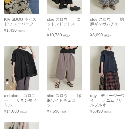
KIVISDOU キビス
sloe スロウ コ
sloe スロウ 綿
ドウ スーパーフ...
ットンドットス
麻ギンガムチェ
カ...
ッ...
¥
1,430
（税込）
¥
10,780
¥
8,690
（税込）
（税込）
a+koloni コロニ
sloe スロウ 綿
dgy ディージーワ
ー リネン袖フ
麻ワイドキュロ
イ デニムフリ
リル...
ッ...
ルプルオ...
¥
14,080
¥
7,590
¥
6,490
（税込）
（税込）
（税込）