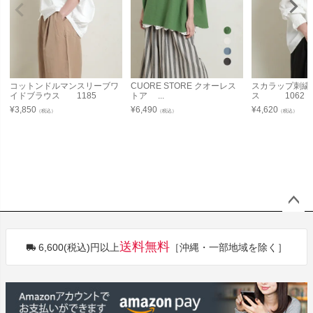
コットンドルマンスリーブワ
CUORE STORE クオーレス
スカラップ刺繍
イドブラウス 1185
トア ...
ス 1062
¥
3,850
¥
6,490
¥
4,620
（税込）
（税込）
（税込）
ペー
ジト
送料無料
6,600(税込)円以上
［沖縄・一部地域を除く］
ップ
へ