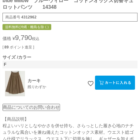
blue willow ブルーウィロー コットンオックス切替キュ
ロットパンツ 14348
商品番号
4312962
送料無料(沖縄・離島を除く)
9,790
価格
¥
税込
[
89
ポイント進呈 ]
サイズ
カラー
F
カーキ
残りわずか
商品についてのお問い合わせ
【商品説明】
程よいハリとしなやかさを併せ持ち、さらっとした履き心地のナチ
ュラルな風合いを兼ね備えたコットンオックス素材。ウエスト総ゴ
ム仕様でリラックス。ウエスト下に切替を施し、ギャザーを加えボ