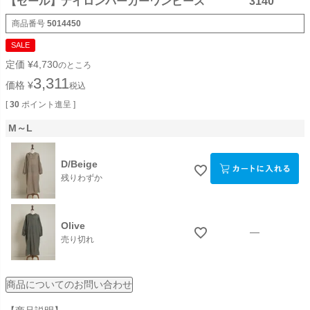
【セール】ナイロンパーカーワンピース 3140
商品番号
5014450
SALE
定価
¥
4,730
のところ
3,311
価格
¥
税込
[
30
ポイント進呈 ]
M～L
D/Beige
残りわずか
Olive
—
売り切れ
商品についてのお問い合わせ