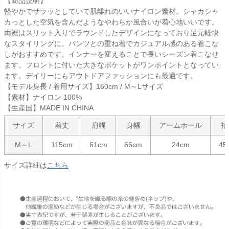
【商品説明】
軽やかでサラッとしていて肌離れのいいナイロン素材。シャカシャ
カっとした空気を含んだようなやわらか風合いが着心地いいです。
両裾はスリット入りでラウンドしたデザインになっており足元軽快
なスタイリングに。パンツとの重ね着でカジュアル感のある着こな
しがおすすめです。インナーを変えることで長いシーズン着こなせ
ます。フロントに付いた大きなポケットがワンポイントとなってい
ます。デイリーにもアウトドアファッションにも最適です。
【モデル身長 / 着用サイズ】160cm / M～Lサイズ
【素材】ナイロン 100%
【生産国】MADE IN CHINA
サイズ
着丈
肩幅
身幅
アームホール
袖
M～L
115cm
61cm
66cm
24cm
45
サイズ詳細は
こちら