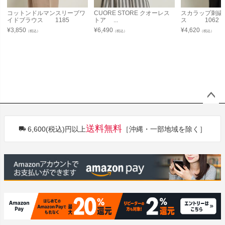
コットンドルマンスリーブワ
CUORE STORE クオーレス
スカラップ刺繍
イドブラウス 1185
トア ...
ス 1062
¥
3,850
¥
6,490
¥
4,620
（税込）
（税込）
（税込）
ペー
ジト
送料無料
6,600(税込)円以上
［沖縄・一部地域を除く］
ップ
へ