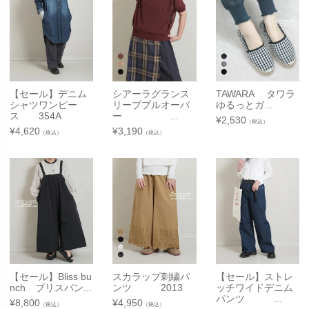
【セール】デニム
シアーラグランス
TAWARA タワラ
シャツワンピー
リーブプルオーバ
ゆるっとガ...
ス 354A
ー ...
¥
2,530
（税込）
¥
4,620
¥
3,190
（税込）
（税込）
【セール】Bliss bu
スカラップ刺繍パ
【セール】ストレ
nch ブリスバン...
ンツ 2013
ッチワイドデニム
パンツ ...
¥
8,800
¥
4,950
（税込）
（税込）