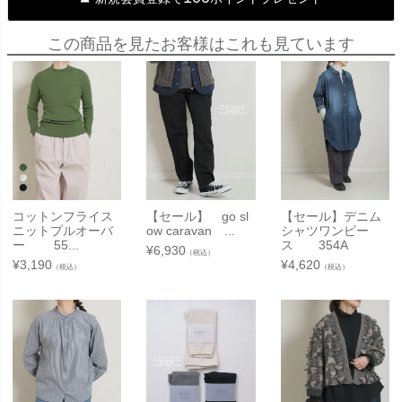
この商品を見たお客様はこれも見ています
コットンフライス
【セール】 go sl
【セール】デニム
ニットプルオーバ
ow caravan ...
シャツワンピー
ー 55...
ス 354A
¥
6,930
（税込）
¥
3,190
¥
4,620
（税込）
（税込）