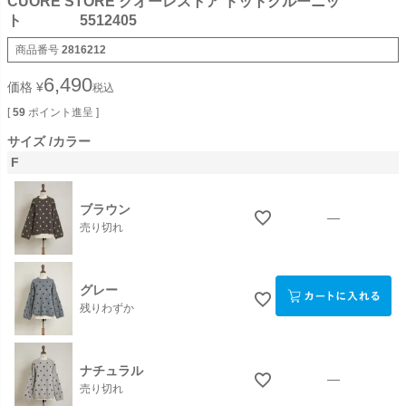
CUORE STORE クオーレストア ドットクルーニッ
ト 5512405
商品番号
2816212
6,490
価格
¥
税込
[
59
ポイント進呈 ]
サイズ
カラー
F
ブラウン
—
売り切れ
グレー
残りわずか
ナチュラル
—
売り切れ