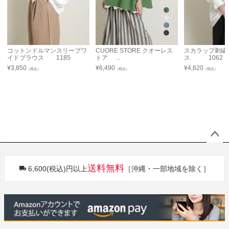
コットンドルマンスリーブワ
CUORE STORE クオーレス
スカラップ刺繍
イドブラウス 1185
トア ...
ス 1062
¥
3,850
¥
6,490
¥
4,620
（税込）
（税込）
（税込）
ペー
ジト
送料無料
6,600(税込)円以上
［沖縄・一部地域を除く］
ップ
へ