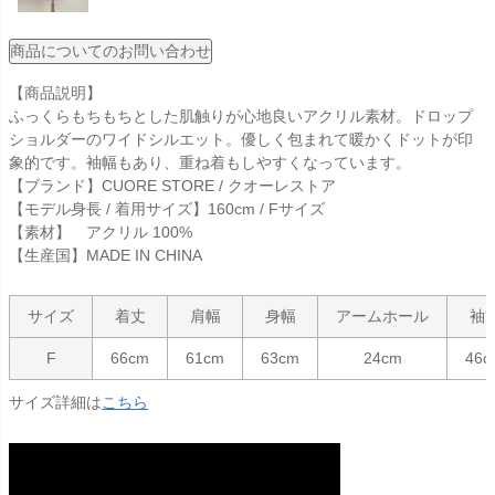
商品についてのお問い合わせ
【商品説明】
ふっくらもちもちとした肌触りが心地良いアクリル素材。ドロップ
ショルダーのワイドシルエット。優しく包まれて暖かくドットが印
象的です。袖幅もあり、重ね着もしやすくなっています。
【ブランド】CUORE STORE / クオーレストア
【モデル身長 / 着用サイズ】160cm / Fサイズ
【素材】 アクリル 100%
【生産国】MADE IN CHINA
サイズ
着丈
肩幅
身幅
アームホール
袖
F
66cm
61cm
63cm
24cm
46c
サイズ詳細は
こちら