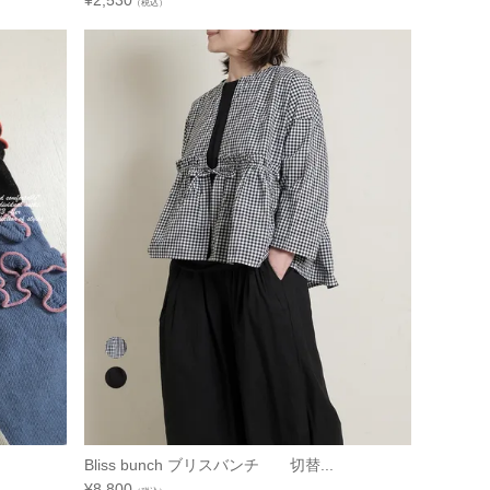
¥
2,530
（税込）
Bliss bunch ブリスバンチ 切替...
¥
8,800