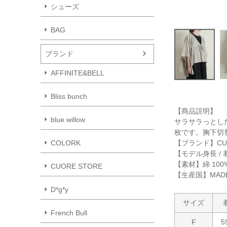
シューズ
BAG
ブランド
AFFINITE&BELL
Bliss bunch
【商品説明】
blue willow
サラサラっとし
枚です。胸下切
【ブランド】CUO
COLORK
【モデル身長 / 
【素材】綿 100
CUORE STORE
【生産国】MADE 
D*g*y
サイズ
French Bull
F
5