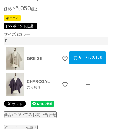
6,050
価格
¥
税込
ネコポス
[
55
ポイント進呈 ]
サイズ
カラー
F
GREIGE
CHARCOAL
—
売り切れ
商品についてのお問い合わせ
レビューを書く