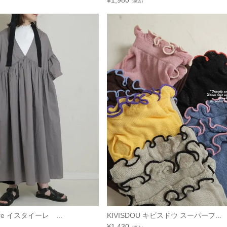
¥
1,980
（税込）
ire イスタイーレ ...
KIVISDOU キビスドウ スーパーフ...
¥
1,430