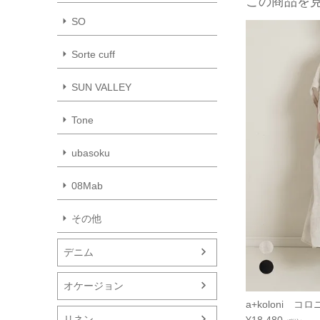
この商品を
SO
Sorte cuff
SUN VALLEY
Tone
ubasoku
08Mab
その他
デニム
オケージョン
a+koloni 
リネン