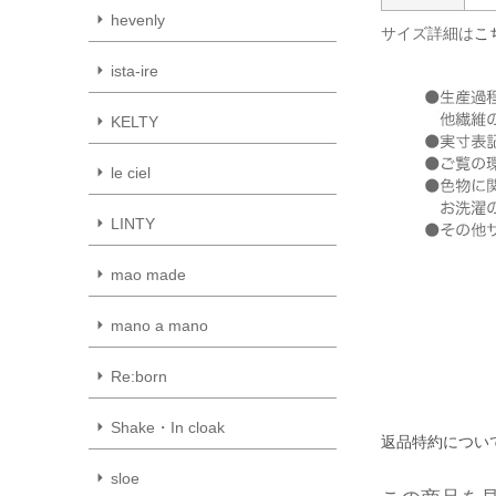
hevenly
サイズ詳細は
こ
ista-ire
KELTY
le ciel
LINTY
mao made
mano a mano
Re:born
Shake・In cloak
返品特約につい
sloe