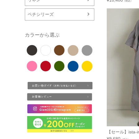
¥
18,480
（税込）
ペチシリーズ
カラーから選ぶ
【セール】ista-
¥
9,680