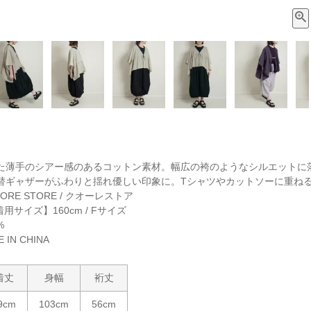
た薄手のシアー感のあるコットン素材。幅広の袴のようなシルエットに
替ギャザーがふわりと揺れ優しい印象に。Tシャツやカットソーに重ね
RE STORE / クオーレストア
着用サイズ】160cm / Fサイズ
%
IN CHINA
着丈
身幅
裄丈
9cm
103cm
56cm