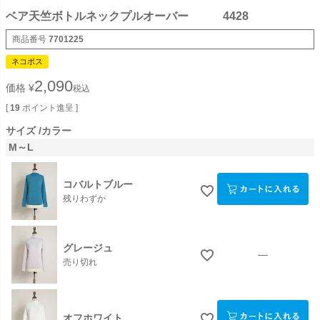
ベア天竺ボトルネックプルオーバー 4428
商品番号
7701225
ネコポス
2,090
価格
¥
税込
[
19
ポイント進呈 ]
サイズ
カラー
M～L
コバルトブルー
残りわずか
グレージュ
—
売り切れ
オフホワイト