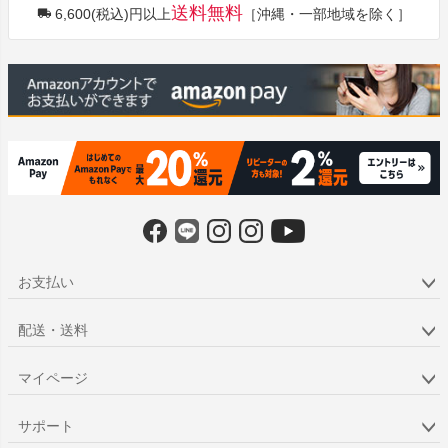
送料無料
6,600(税込)円以上
［沖縄・一部地域を除く］
ップ
へ
お支払い
配送・送料
マイページ
サポート