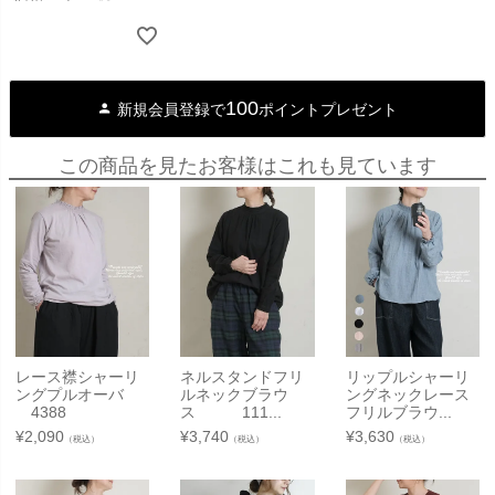
100
新規会員登録で
ポイントプレゼント
この商品を見たお客様はこれも見ています
レース襟シャーリ
ネルスタンドフリ
リップルシャーリ
ングプルオーバ
ルネックブラウ
ングネックレース
4388
ス 111...
フリルブラウ...
¥
2,090
¥
3,740
¥
3,630
（税込）
（税込）
（税込）