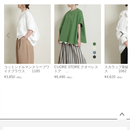
コットンドルマンスリーブワ
CUORE STORE クオーレス
スカラップ刺繍
イドブラウス 1185
トア ...
ス 1062
¥
3,850
¥
6,490
¥
4,620
（税込）
（税込）
（税込）
ペー
ジト