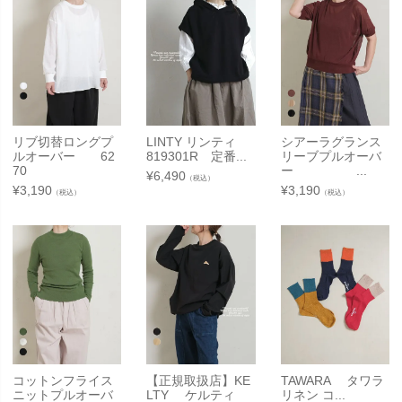
リブ切替ロングプ
LINTY リンティ
シアーラグランス
ルオーバー 62
819301R 定番...
リーブプルオーバ
70
ー ...
¥
6,490
（税込）
¥
3,190
¥
3,190
（税込）
（税込）
コットンフライス
【正規取扱店】KE
TAWARA タワラ
ニットプルオーバ
LTY ケルティ
リネン コ...