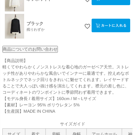
ブラック
残りわずか
商品についてのお問い合わせ
【商品説明】
軽くてやわらかくノンストレスな着心地のガーゼベア天竺。ストレ
ッチ性がありやわらかな風合いでインナーに最適です。控えめなボ
トルネックでネック回りをきれいに魅せてくれます。レイヤードす
ることで大人っぽい抜け感を演出してくれます。襟元の差し色に、
コーディネートのワンポイントに季節問わず着用できます。
【モデル身長 / 着用サイズ】160cm / M～Lサイズ
【素材】レーヨン 95% ポリウレタン 5%
【生産国】MADE IN CHINA
サイズガイド
サイズ
着丈
肩幅
身幅
アームホール
袖