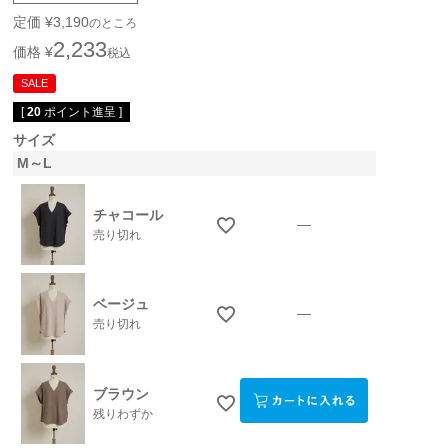
定価
¥
3,190
のところ
2,233
価格
¥
税込
SALE
[
20
ポイント進呈 ]
サイズ
M～L
チャコール
—
売り切れ
ベージュ
—
売り切れ
ブラウン
残りわずか