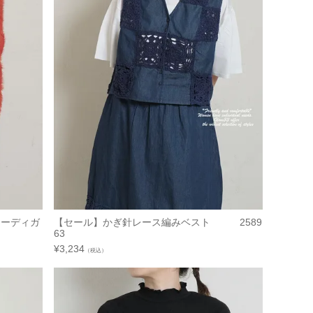
カーディガ
【セール】かぎ針レース編みベスト 2589
63
¥
3,234
（税込）