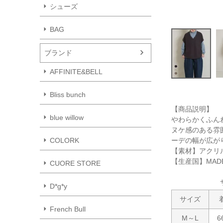
シューズ
BAG
ブランド
AFFINITE&BELL
Bliss bunch
【商品説明】
blue willow
やわらかくふん
ヌケ感のある雰
ーデの幅が広がりま
COLORK
【素材】アクリル
【生産国】MADE 
CUORE STORE
D*g*y
サイズ
French Bull
M～L
6