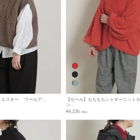
 エスオー ウールア...
【セール】もちもちシャギーニット
ン...
¥
4,235
（税込）