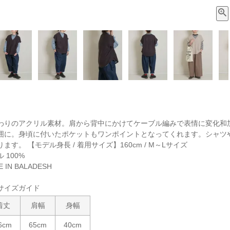
わりのアクリル素材。肩から背中にかけてケーブル編みで表情に変化和
囲に。身頃に付いたポケットもワンポイントとなってくれます。シャツ
す。 【モデル身長 / 着用サイズ】160cm / M～Lサイズ
 100%
IN BALADESH
サイズガイド
着丈
肩幅
身幅
6cm
65cm
40cm