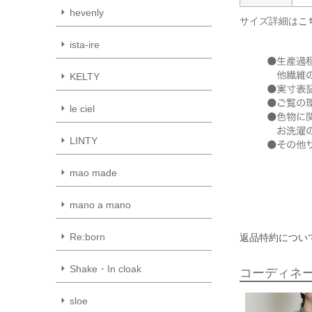
hevenly
サイズ詳細は
こ
ista-ire
KELTY
le ciel
LINTY
mao made
mano a mano
Re:born
返品特約につい
Shake・In cloak
コーディネ
sloe