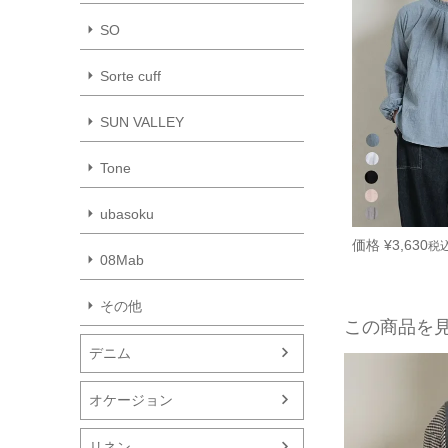
SO
Sorte cuff
SUN VALLEY
Tone
ubasoku
価格
¥
3,630
税
08Mab
その他
この商品を
デニム
オケージョン
リネン