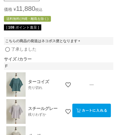
11,880
価格
¥
税込
送料無料(沖縄・離島を除く)
[
108
ポイント進呈 ]
こちらの商品の発送はネコポス便となります
(
了承しました
必
須
サイズ
カラー
)
F
ターコイズ
—
売り切れ
スチールグレー
残りわずか