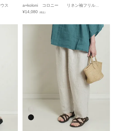
ブラウス
a+koloni コロニー リネン袖フリル...
¥
14,080
（税込）