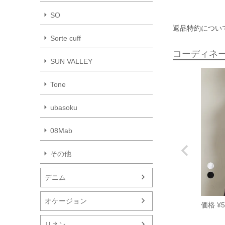
SO
返品特約につい
Sorte cuff
コーディネ
SUN VALLEY
Tone
ubasoku
08Mab
その他
デニム
オケージョン
価格
¥
5
リネン