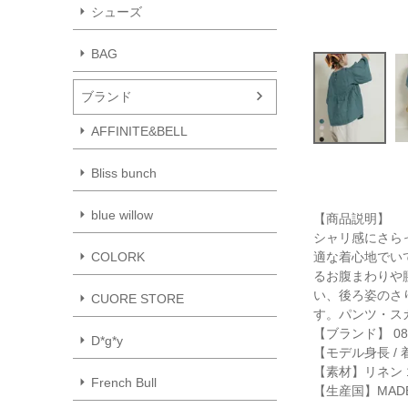
シューズ
BAG
ブランド
AFFINITE&BELL
Bliss bunch
blue willow
【商品説明】
シャリ感にさら
適な着心地でい
COLORK
るお腹まわりや
い、後ろ姿のさ
CUORE STORE
す。パンツ・ス
【ブランド】 08
D*g*y
【モデル身長 / 
【素材】リネン 1
French Bull
【生産国】MADE 