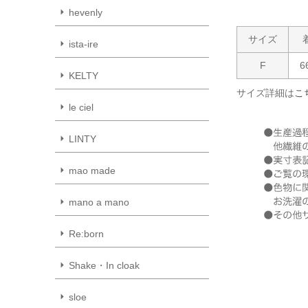
hevenly
サイズ
ista-ire
F
6
KELTY
サイズ詳細は
こ
le ciel
LINTY
mao made
mano a mano
Re:born
Shake・In cloak
sloe