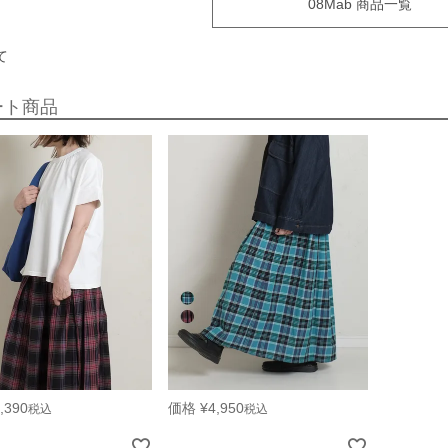
08Mab 商品一覧
て
ート商品
,390
価格
¥
4,950
税込
税込