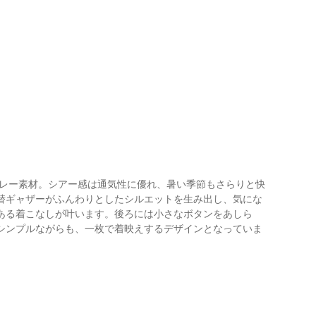
ブレー素材。シアー感は通気性に優れ、暑い季節もさらりと快
替ギャザーがふんわりとしたシルエットを生み出し、気にな
ある着こなしが叶います。後ろには小さなボタンをあしら
シンプルながらも、一枚で着映えするデザインとなっていま