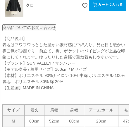
クロ
商品についてのお問い合わせ
【商品説明】
表地はフワフワっとした温かい素材感に中綿入り。見た目も暖かい
雰囲気が◎襟ぐり、前立て、裾、ポケットのパイピングが上品な印
象にしてくれます。ゆったりした身幅で重ね着もしやすいです。
【ブランド】SUN VALLEY / サンバレー
【モデル身長 / 着用サイズ】160cm / Mサイズ
【素材】ポリエステル 90%ナイロン 10% 中綿 ポリエステル 100%
裏地 ポリエステル 80% 綿 20%
【生産国】MADE IN CHINA
サイズ
着丈
肩幅
身幅
アームホール
袖
M
60cm
52cm
60cm
23cm
47c