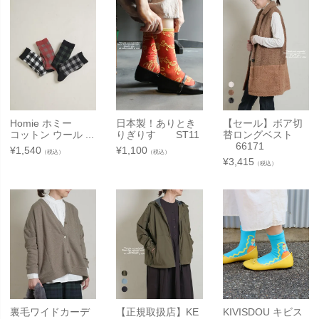
Homie ホミー
日本製！ありとき
【セール】ボア切
コットン ウール ...
りぎりす ST11
替ロングベスト
66171
¥
1,540
¥
1,100
（税込）
（税込）
¥
3,415
（税込）
裏毛ワイドカーデ
【正規取扱店】KE
KIVISDOU キビス