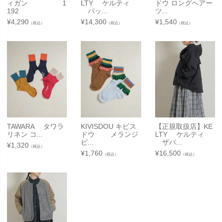
ィガン 1
LTY ケルティ
ドウ ロングヘアー
192
パッ...
ツ...
¥
4,290
¥
14,300
¥
1,540
（税込）
（税込）
（税込）
TAWARA タワラ
KIVISDOU キビス
【正規取扱店】KE
リネン コ...
ドウ メランジ
LTY ケルティ
ビ...
ザパ...
¥
1,320
（税込）
¥
1,760
¥
16,500
（税込）
（税込）