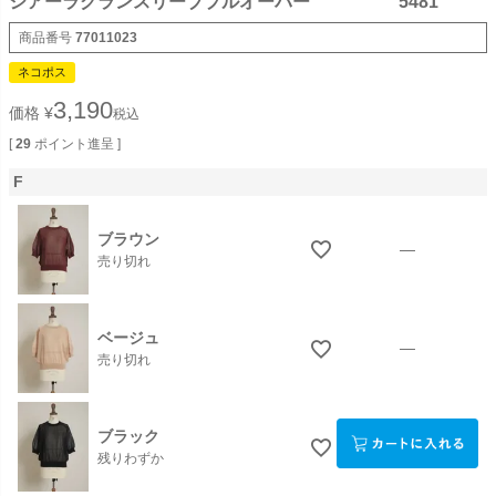
シアーラグランスリーブプルオーバー 5481
商品番号
77011023
ネコポス
3,190
価格
¥
税込
[
29
ポイント進呈 ]
F
ブラウン
—
売り切れ
ベージュ
—
売り切れ
ブラック
残りわずか