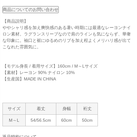
商品についてのお問い合わせ
【商品説明】
ややシャリ感を加え爽快感のある暑い時期には最適なレーヨンナイ
ロン素材。ラグランスリーブなので肩のラインも気にならず、華奢
な印象に。袖口と裾にゆるめのリブを加え程よくメリハリ感が出て
こなれた雰囲気に。
【モデル身長 / 着用サイズ】160cm / M～Lサイズ
【素材】レーヨン 90% ナイロン 10%
【生産国】MADE IN CHINA
サイズ
着丈
身幅
裄丈
M～L
54/56.5cm
60cm
50cm
返品特約について