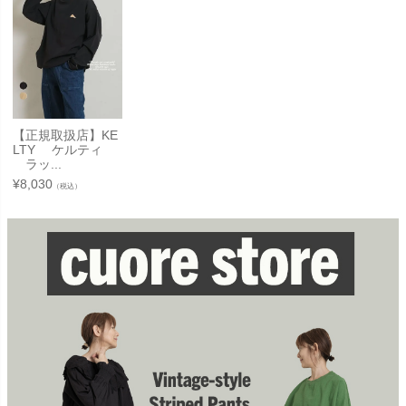
【正規取扱店】KE
LTY ケルティ
ラッ...
¥
8,030
（税込）