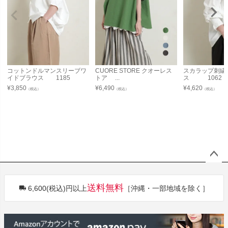
コットンドルマンスリーブワ
CUORE STORE クオーレス
スカラップ刺繍
イドブラウス 1185
トア ...
ス 1062
¥
3,850
¥
6,490
¥
4,620
（税込）
（税込）
（税込）
ペー
ジト
送料無料
6,600(税込)円以上
［沖縄・一部地域を除く］
ップ
へ