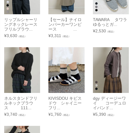
リップルシャーリ
【セール】ナイロ
TAWARA タワラ
ングネックレース
ンパーカーワンピ
ゆるっとガ...
フリルブラウ...
ース ...
¥
2,530
（税込）
¥
3,630
¥
3,311
（税込）
（税込）
ネルスタンドフリ
KIVISDOU キビス
dgy ディージーワ
ルネックブラウ
ドウ シャイニー
イ コーデュロ
ス 111...
フリ...
イバンド...
¥
3,740
¥
1,760
¥
5,390
（税込）
（税込）
（税込）