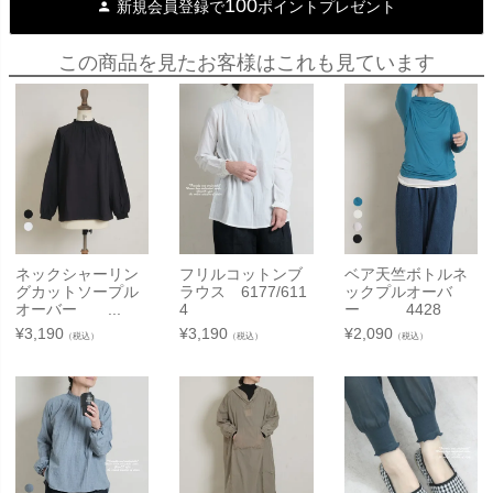
100
新規会員登録で
ポイントプレゼント
この商品を見たお客様はこれも見ています
ネックシャーリン
フリルコットンブ
ベア天竺ボトルネ
グカットソープル
ラウス 6177/611
ックプルオーバ
オーバー ...
4
ー 4428
¥
3,190
¥
3,190
¥
2,090
（税込）
（税込）
（税込）