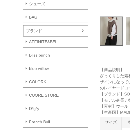
シューズ
BAG
ブランド
AFFINITE&BELL
Bliss bunch
blue willow
【商品説明】
ざっくりした素
ザインになって
COLORK
のレイヤードコ
【ブランド】SO 
CUORE STORE
【モデル身長 / 
【素材】ウール 1
D*g*y
【生産国】MADE 
French Bull
サイズ