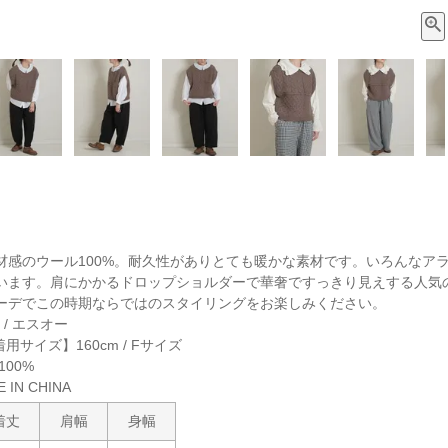
材感のウール100%。耐久性がありとても暖かな素材です。いろんなア
います。肩にかかるドロップショルダーで華奢ですっきり見えする人気
ーデでこの時期ならではのスタイリングをお楽しみください。
/ エスオー
着用サイズ】160cm / Fサイズ
00%
IN CHINA
着丈
肩幅
身幅