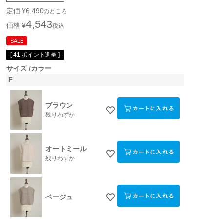
定価
¥
6,490
のところ
4,543
価格
¥
税込
SALE
[
41
ポイント進呈 ]
サイズ
カラー
F
ブラウン
残りわずか
オートミール
残りわずか
ベージュ