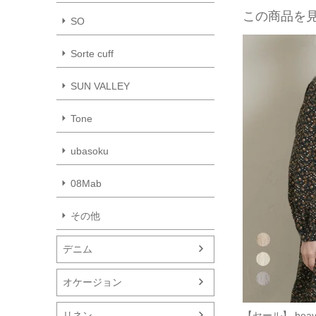
この商品を
SO
Sorte cuff
SUN VALLEY
Tone
ubasoku
08Mab
その他
デニム
オケージョン
リネン
【セール】 heav