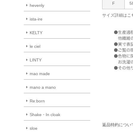
F
5
hevenly
サイズ詳細は
こ
ista-ire
KELTY
le ciel
LINTY
mao made
mano a mano
Re:born
Shake・In cloak
返品特約につい
sloe