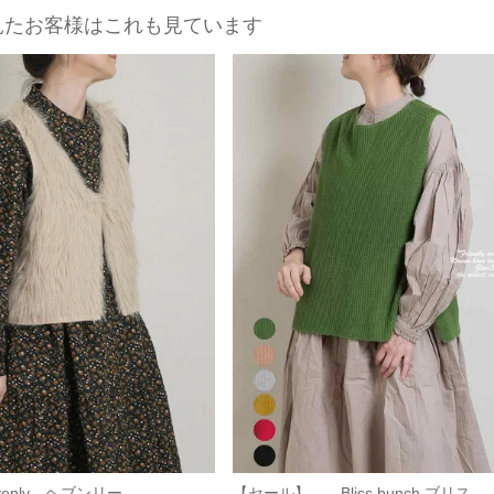
見たお客様はこれも見ています
enly ヘブンリー...
【セール】 Bliss bunch ブリス...