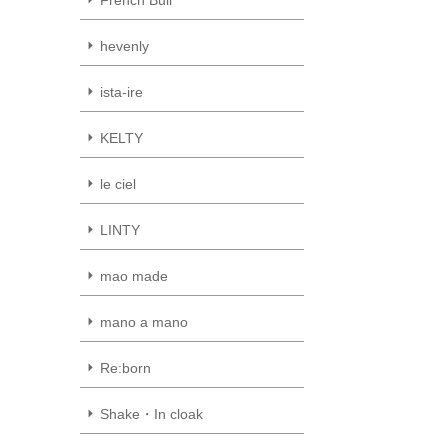
hevenly
ista-ire
KELTY
le ciel
LINTY
mao made
mano a mano
Re:born
Shake・In cloak