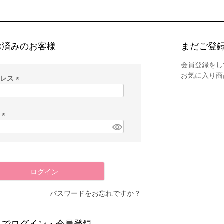
お済みのお客様
まだご登
会員登録をし
お気に入り商
ドレス
(
必
須
ド
)
(
必
須
)
ログイン
パスワードをお忘れですか？
スでログイン・会員登録