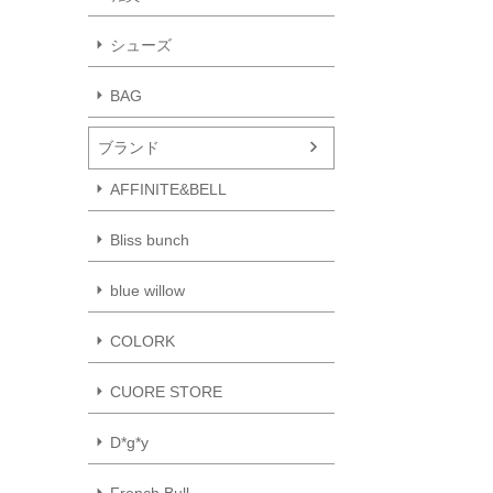
シューズ
BAG
ブランド
AFFINITE&BELL
Bliss bunch
blue willow
COLORK
CUORE STORE
D*g*y
French Bull