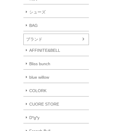
シューズ
BAG
ブランド
AFFINITE&BELL
Bliss bunch
blue willow
COLORK
CUORE STORE
D*g*y
French Bull