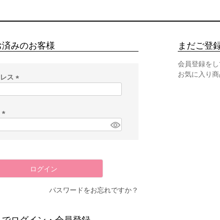
お済みのお客様
まだご登
会員登録をし
お気に入り商
ドレス
(
必
須
ド
)
(
必
須
)
ログイン
パスワードをお忘れですか？
スでログイン・会員登録