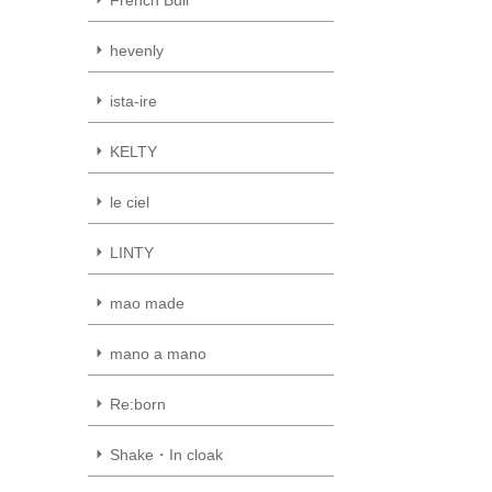
hevenly
ista-ire
KELTY
le ciel
LINTY
mao made
mano a mano
Re:born
Shake・In cloak