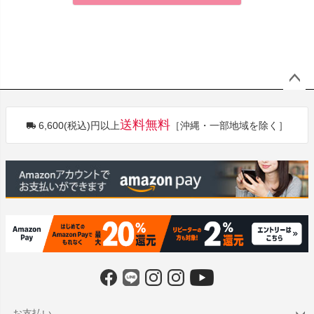
ペー
ジト
送料無料
6,600(税込)円以上
［沖縄・一部地域を除く］
ップ
へ
お支払い