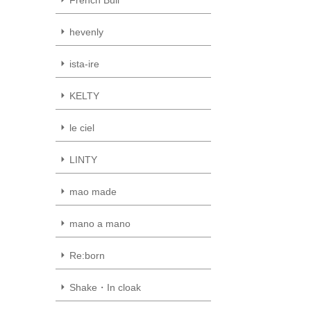
hevenly
ista-ire
KELTY
le ciel
LINTY
mao made
mano a mano
Re:born
Shake・In cloak