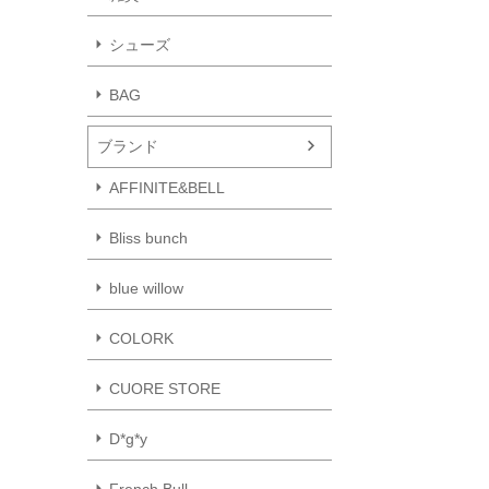
シューズ
BAG
ブランド
AFFINITE&BELL
Bliss bunch
blue willow
COLORK
CUORE STORE
D*g*y
French Bull