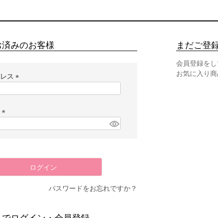
お済みのお客様
まだご登
会員登録をし
お気に入り商
ドレス
(
必
須
ド
)
(
必
須
)
ログイン
パスワードをお忘れですか？
スでログイン・会員登録