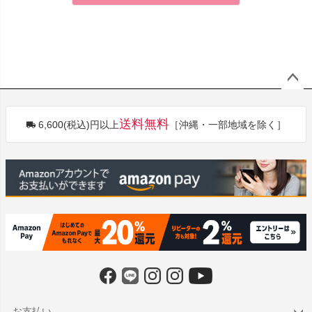
ペー
ジト
送料無料
6,600(税込)円以上
［沖縄・一部地域を除く］
ップ
へ
お支払い