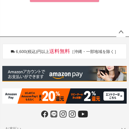
ペー
ジト
送料無料
6,600(税込)円以上
［沖縄・一部地域を除く］
ップ
へ
お支払い