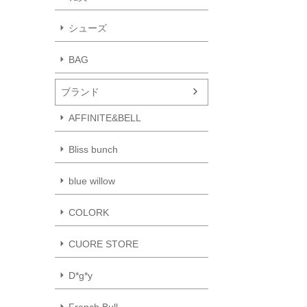
シューズ
BAG
ブランド
AFFINITE&BELL
Bliss bunch
blue willow
COLORK
CUORE STORE
D*g*y
French Bull