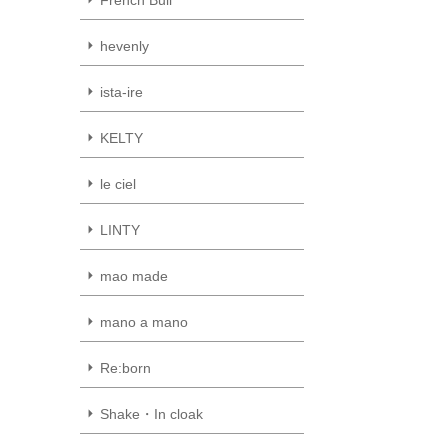
hevenly
ista-ire
KELTY
le ciel
LINTY
mao made
mano a mano
Re:born
Shake・In cloak