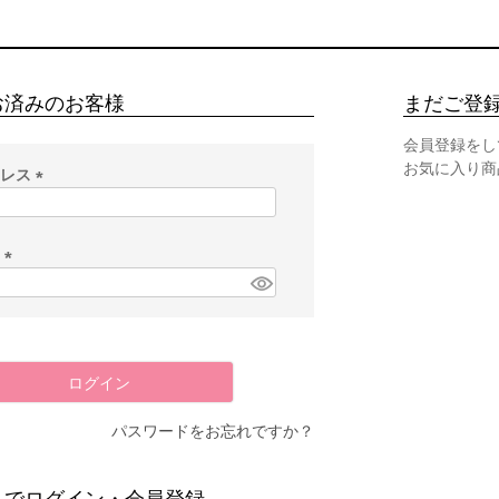
お済みのお客様
まだご登
会員登録をし
お気に入り商
ドレス
(
必
須
ド
)
(
必
須
)
ログイン
パスワードをお忘れですか？
スでログイン・会員登録