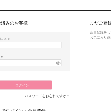
お済みのお客様
まだご登
会員登録をし
お気に入り商
ドレス
(
必
須
ド
)
(
必
須
)
ログイン
パスワードをお忘れですか？
スでログイン・会員登録