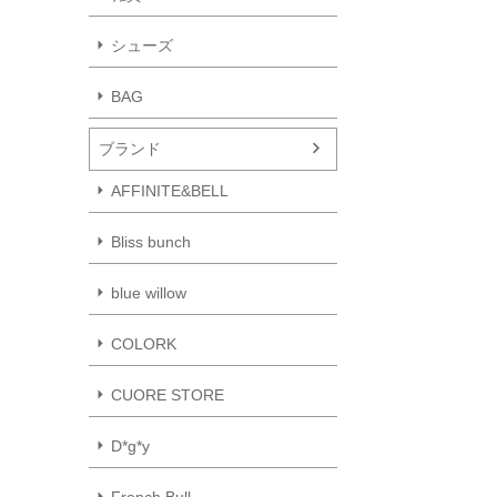
シューズ
BAG
ブランド
AFFINITE&BELL
Bliss bunch
blue willow
COLORK
CUORE STORE
D*g*y
French Bull