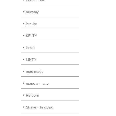
hevenly
ista-ire
KELTY
le ciel
LINTY
mao made
mano a mano
Re:born
Shake・In cloak