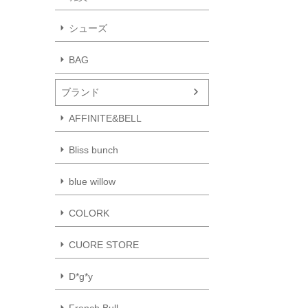
シューズ
BAG
ブランド
AFFINITE&BELL
Bliss bunch
blue willow
COLORK
CUORE STORE
D*g*y
French Bull