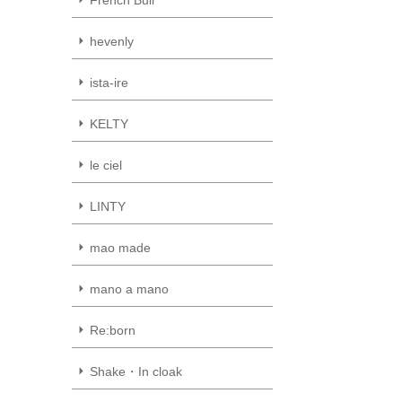
hevenly
ista-ire
KELTY
le ciel
LINTY
mao made
mano a mano
Re:born
Shake・In cloak