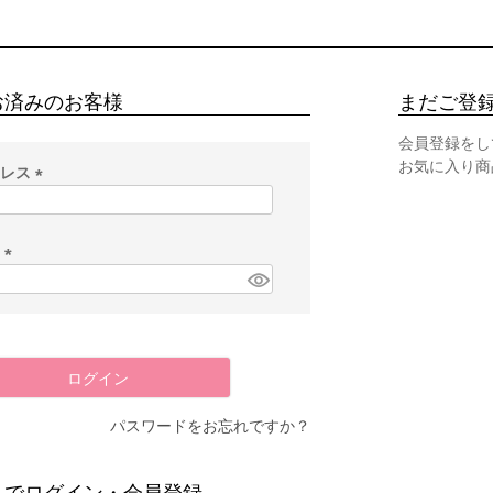
お済みのお客様
まだご登
会員登録をし
お気に入り商
ドレス
(
必
須
ド
)
(
必
須
)
ログイン
パスワードをお忘れですか？
スでログイン・会員登録