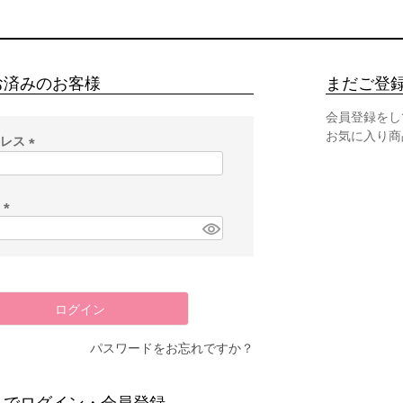
お済みのお客様
まだご登
会員登録をし
お気に入り商
ドレス
(
必
須
ド
)
(
必
須
)
ログイン
パスワードをお忘れですか？
スでログイン・会員登録