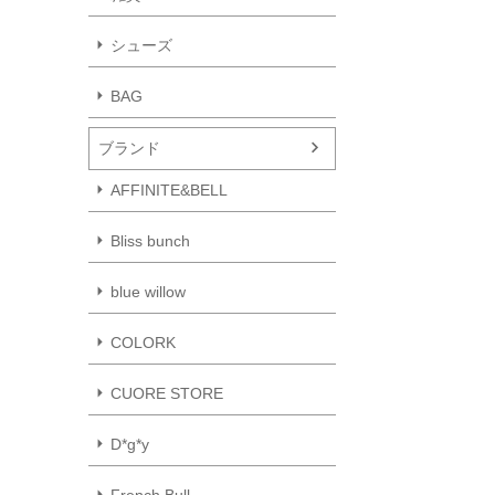
シューズ
BAG
ブランド
AFFINITE&BELL
Bliss bunch
blue willow
COLORK
CUORE STORE
D*g*y
French Bull