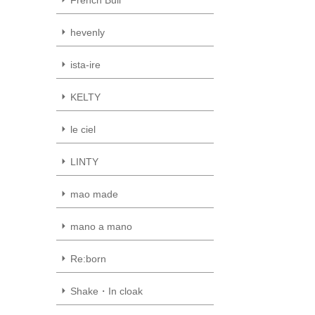
hevenly
ista-ire
KELTY
le ciel
LINTY
mao made
mano a mano
Re:born
Shake・In cloak