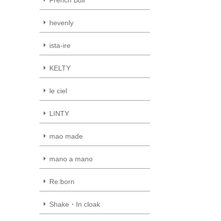
hevenly
ista-ire
KELTY
le ciel
LINTY
mao made
mano a mano
Re:born
Shake・In cloak