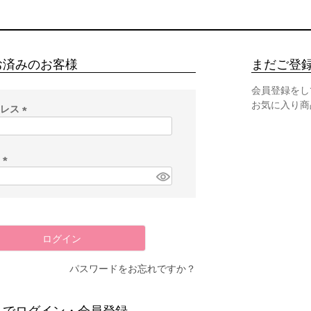
お済みのお客様
まだご登
会員登録をし
お気に入り商
ドレス
(
必
須
ド
)
(
必
須
)
ログイン
パスワードをお忘れですか？
スでログイン・会員登録