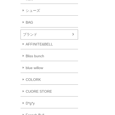
シューズ
BAG
ブランド
AFFINITE&BELL
Bliss bunch
blue willow
COLORK
CUORE STORE
D*g*y
French Bull