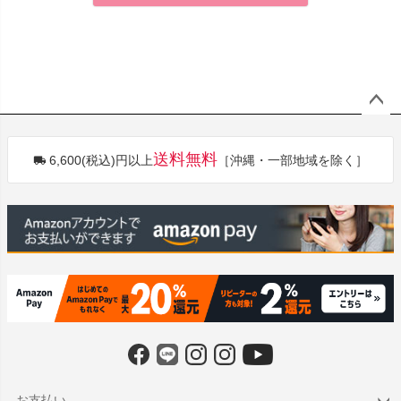
ペー
ジト
送料無料
6,600(税込)円以上
［沖縄・一部地域を除く］
ップ
へ
お支払い