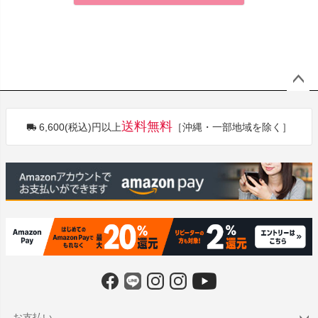
ペー
ジト
送料無料
6,600(税込)円以上
［沖縄・一部地域を除く］
ップ
へ
お支払い