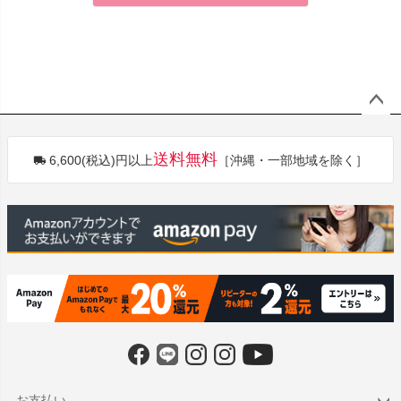
ペー
ジト
送料無料
6,600(税込)円以上
［沖縄・一部地域を除く］
ップ
へ
お支払い