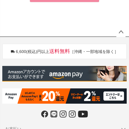
ペー
ジト
送料無料
6,600(税込)円以上
［沖縄・一部地域を除く］
ップ
へ
お支払い