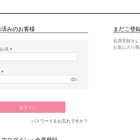
お済みのお客様
まだご登
会員登録をし
お気に入り商
ドレス
(
必
須
ド
)
(
必
須
)
ログイン
パスワードをお忘れですか？
スでログイン・会員登録