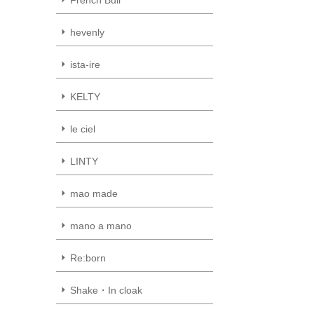
hevenly
ista-ire
KELTY
le ciel
LINTY
mao made
mano a mano
Re:born
Shake・In cloak