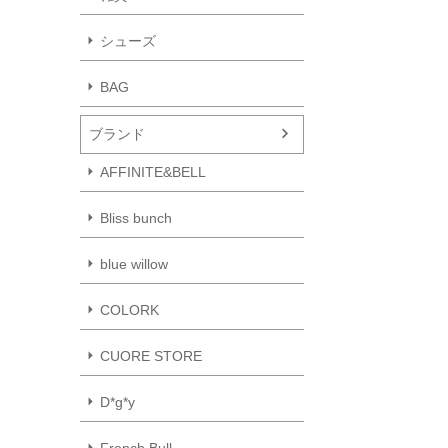
シューズ
BAG
ブランド
AFFINITE&BELL
Bliss bunch
blue willow
COLORK
CUORE STORE
D*g*y
French Bull