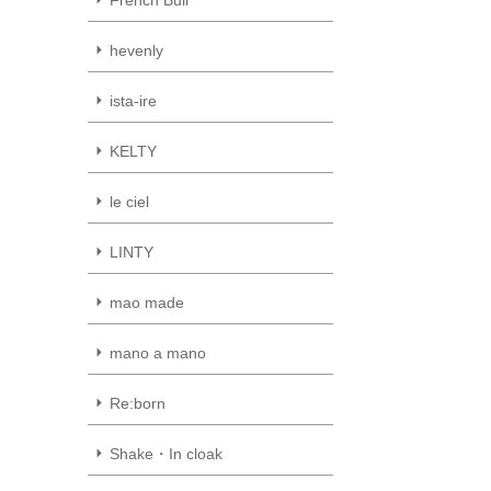
hevenly
ista-ire
KELTY
le ciel
LINTY
mao made
mano a mano
Re:born
Shake・In cloak