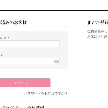
お済みのお客様
まだご登
会員登録をし
お気に入り商
ドレス
(
必
須
ド
)
(
必
須
)
ログイン
パスワードをお忘れですか？
スでログイン・会員登録