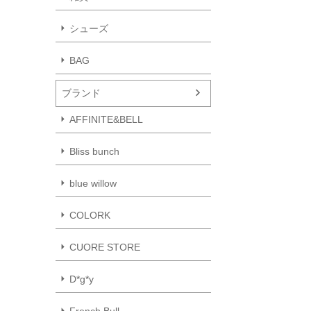
シューズ
BAG
ブランド
AFFINITE&BELL
Bliss bunch
blue willow
COLORK
CUORE STORE
D*g*y
French Bull