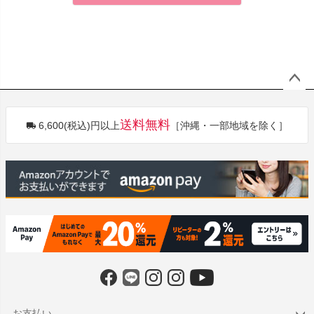
ペー
ジト
送料無料
6,600(税込)円以上
［沖縄・一部地域を除く］
ップ
へ
お支払い