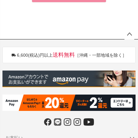
ペー
ジト
送料無料
6,600(税込)円以上
［沖縄・一部地域を除く］
ップ
へ
お支払い