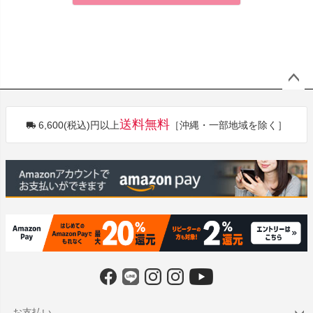
ペー
ジト
送料無料
6,600(税込)円以上
［沖縄・一部地域を除く］
ップ
へ
お支払い