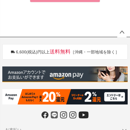
ペー
ジト
送料無料
6,600(税込)円以上
［沖縄・一部地域を除く］
ップ
へ
お支払い