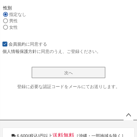
必
須
性別
)
指定なし
男性
女性
会員規約
に同意する
個人情報保護方針
に同意のうえ、ご登録ください。
次へ
登録に必要な認証コードをメールにてお送りします。
ペー
ジト
送料無料
6,600(税込)円以上
［沖縄・一部地域を除く］
ップ