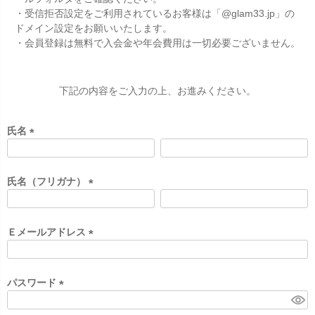
・受信拒否設定をご利用されているお客様は「@glam33.jp」の
ドメイン設定をお願いいたします。
・会員登録は無料で入会金や年会費用は一切必要ございません。
下記の内容をご入力の上、お進みください。
氏名
(
必
須
氏名（フリガナ）
)
(
必
須
Ｅメールアドレス
)
(
必
須
パスワード
)
(