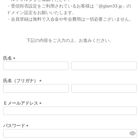
・受信拒否設定をご利用されているお客様は「@glam33.jp」の
ドメイン設定をお願いいたします。
・会員登録は無料で入会金や年会費用は一切必要ございません。
下記の内容をご入力の上、お進みください。
氏名
(
必
須
氏名（フリガナ）
)
(
必
須
Ｅメールアドレス
)
(
必
須
パスワード
)
(