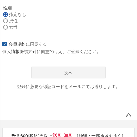
必
須
性別
)
指定なし
男性
女性
会員規約
に同意する
個人情報保護方針
に同意のうえ、ご登録ください。
次へ
登録に必要な認証コードをメールにてお送りします。
ペー
ジト
送料無料
6,600(税込)円以上
［沖縄・一部地域を除く］
ップ