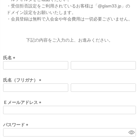
・受信拒否設定をご利用されているお客様は「@glam33.jp」の
ドメイン設定をお願いいたします。
・会員登録は無料で入会金や年会費用は一切必要ございません。
下記の内容をご入力の上、お進みください。
氏名
(
必
須
氏名（フリガナ）
)
(
必
須
Ｅメールアドレス
)
(
必
須
パスワード
)
(