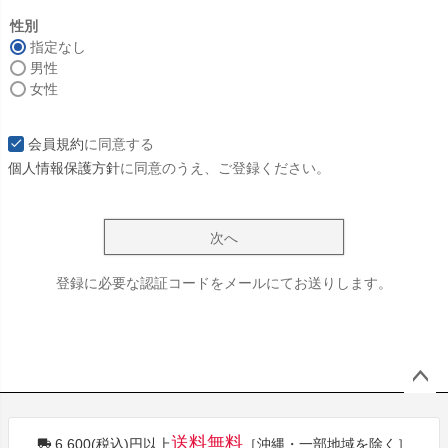
必
須
性別
)
指定なし
男性
女性
会員規約
に同意する
個人情報保護方針
に同意のうえ、ご登録ください。
次へ
登録に必要な認証コードをメールにてお送りします。
ペー
ジト
送料無料
6,600(税込)円以上
［沖縄・一部地域を除く］
ップ