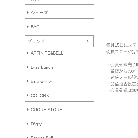
シューズ
BAG
ブランド
毎月15日にス
会員ステージは
AFFINITE&BELL
・会員登録完了
Bliss bunch
・当店からのメ
・迷惑メール設
blue willow
・受信拒否設定を
・会員登録は無
COLORK
CUORE STORE
D*g*y
French Bull