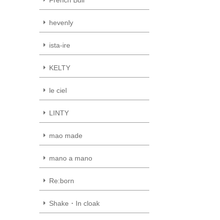
hevenly
ista-ire
KELTY
le ciel
LINTY
mao made
mano a mano
Re:born
Shake・In cloak