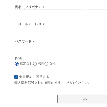
必
須
氏名（フリガナ）
)
(
必
須
Ｅメールアドレス
)
(
必
須
パスワード
)
(
必
須
性別
)
指定なし
男性
女性
会員規約
に同意する
個人情報保護方針
に同意のうえ、ご登録ください。
次へ