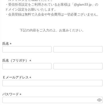
・受信拒否設定をご利用されているお客様は「@glam33.jp」の
ドメイン設定をお願いいたします。
・会員登録は無料で入会金や年会費用は一切必要ございません。
下記の内容をご入力の上、お進みください。
氏名
(
必
須
氏名（フリガナ）
)
(
必
須
Ｅメールアドレス
)
(
必
須
パスワード
)
(