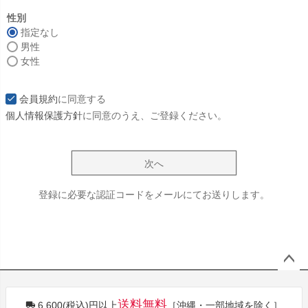
必
須
性別
)
指定なし
男性
女性
会員規約
に同意する
個人情報保護方針
に同意のうえ、ご登録ください。
次へ
登録に必要な認証コードをメールにてお送りします。
ペー
ジト
送料無料
6,600(税込)円以上
［沖縄・一部地域を除く］
ップ