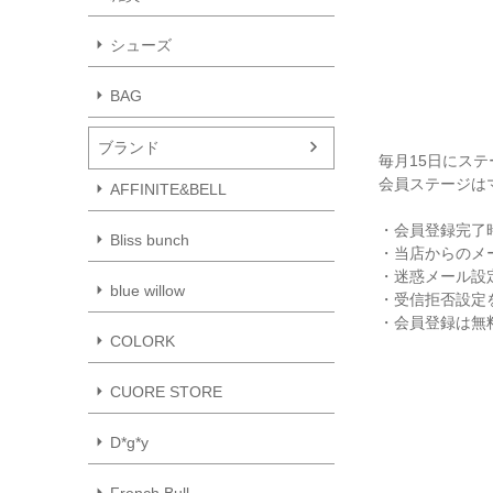
シューズ
BAG
ブランド
毎月15日にス
会員ステージは
AFFINITE&BELL
・会員登録完了
Bliss bunch
・当店からのメ
・迷惑メール設
blue willow
・受信拒否設定を
・会員登録は無
COLORK
CUORE STORE
D*g*y
French Bull