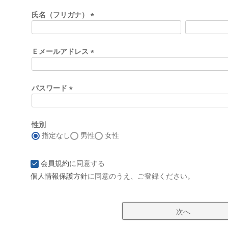
必
須
氏名（フリガナ）
)
(
必
須
Ｅメールアドレス
)
(
必
須
パスワード
)
(
必
須
性別
)
指定なし
男性
女性
会員規約
に同意する
個人情報保護方針
に同意のうえ、ご登録ください。
次へ