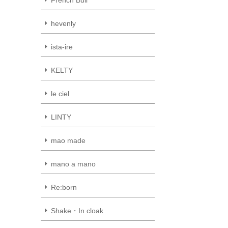
hevenly
ista-ire
KELTY
le ciel
LINTY
mao made
mano a mano
Re:born
Shake・In cloak