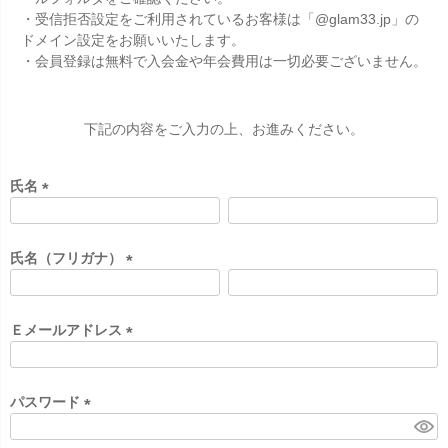
・受信拒否設定をご利用されているお客様は「@glam33.jp」の
ドメイン設定をお願いいたします。
・会員登録は無料で入会金や年会費用は一切必要ございません。
下記の内容をご入力の上、お進みください。
氏名
(
必
須
氏名（フリガナ）
)
(
必
須
Ｅメールアドレス
)
(
必
須
パスワード
)
(