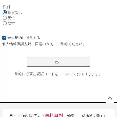
必
須
性別
)
指定なし
男性
女性
会員規約
に同意する
個人情報保護方針
に同意のうえ、ご登録ください。
次へ
登録に必要な認証コードをメールにてお送りします。
ペー
ジト
送料無料
6,600(税込)円以上
［沖縄・一部地域を除く］
ップ