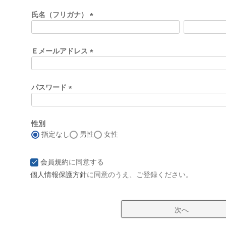
必
須
氏名（フリガナ）
)
(
必
須
Ｅメールアドレス
)
(
必
須
パスワード
)
(
必
須
性別
)
指定なし
男性
女性
会員規約
に同意する
個人情報保護方針
に同意のうえ、ご登録ください。
次へ