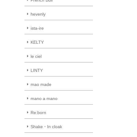
hevenly
ista-ire
KELTY
le ciel
LINTY
mao made
mano a mano
Re:born
Shake・In cloak