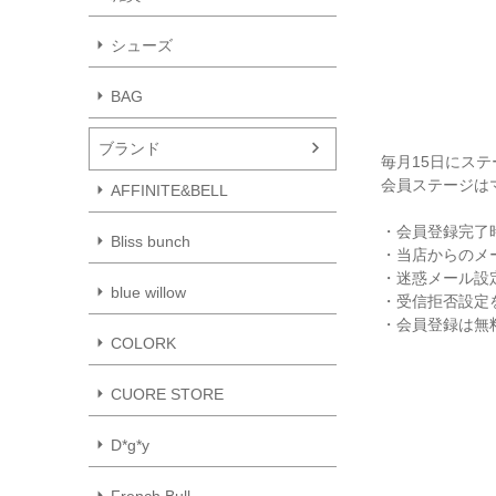
シューズ
BAG
ブランド
毎月15日にス
会員ステージは
AFFINITE&BELL
・会員登録完了
Bliss bunch
・当店からのメ
・迷惑メール設
blue willow
・受信拒否設定を
・会員登録は無
COLORK
CUORE STORE
D*g*y
French Bull