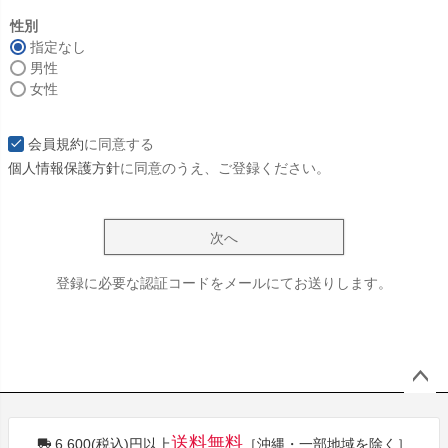
必
須
性別
)
指定なし
男性
女性
会員規約
に同意する
個人情報保護方針
に同意のうえ、ご登録ください。
次へ
登録に必要な認証コードをメールにてお送りします。
ペー
ジト
送料無料
6,600(税込)円以上
［沖縄・一部地域を除く］
ップ