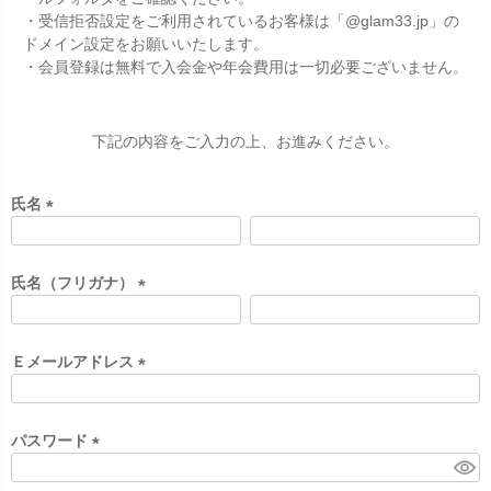
・受信拒否設定をご利用されているお客様は「@glam33.jp」の
ドメイン設定をお願いいたします。
・会員登録は無料で入会金や年会費用は一切必要ございません。
下記の内容をご入力の上、お進みください。
氏名
(
必
須
氏名（フリガナ）
)
(
必
須
Ｅメールアドレス
)
(
必
須
パスワード
)
(