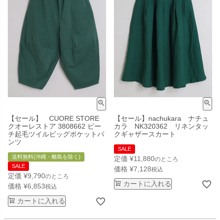
【セール】 CUORE STORE
【セール】nachukara ナチュ
クオーレストア 3808662 ピー
カラ NK320362 リネンタッ
チ起毛ツイルビッグポケットパ
クギャザースカート
ンツ
SALE
送料無料(沖縄・離島を除く)
定価
¥
11,880
のところ
SALE
価格
¥
7,128
税込
定価
¥
9,790
のところ
カートに入れる
価格
¥
6,853
税込
カートに入れる