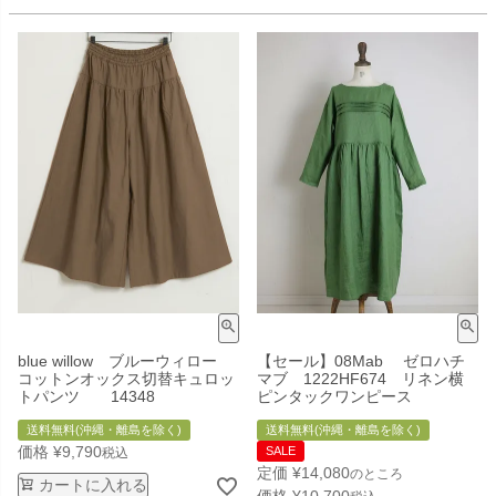
blue willow ブルーウィロー
【セール】08Mab ゼロハチ
コットンオックス切替キュロッ
マブ 1222HF674 リネン横
トパンツ 14348
ピンタックワンピース
送料無料(沖縄・離島を除く)
送料無料(沖縄・離島を除く)
価格
¥
9,790
SALE
税込
定価
¥
14,080
のところ
カートに入れる