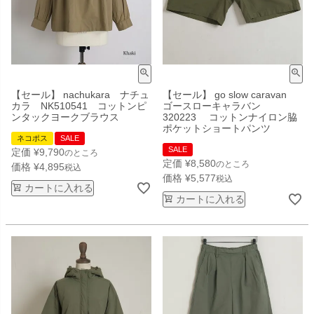
【セール】 nachukara ナチュ
【セール】 go slow caravan
カラ NK510541 コットンピ
ゴースローキャラバン
ンタックヨークブラウス
320223 コットンナイロン脇
ポケットショートパンツ
ネコポス
SALE
SALE
定価
¥
9,790
のところ
定価
¥
8,580
のところ
価格
¥
4,895
税込
価格
¥
5,577
税込
カートに入れる
カートに入れる