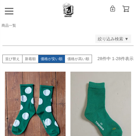
登録順
価格が安い順
価格が高い順
商品一覧
検索
絞り込み検索 ▼
28
件中
1
-
28
件表示
並び替え
新着順
価格が安い順
価格が高い順