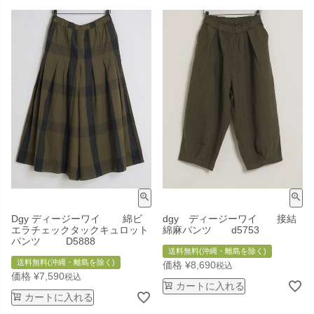
Dgy ディージーワイ 綿ビ
dgy ディージーワイ 接結
エラチェックタックキュロット
綿麻パンツ d5753
パンツ D5888
送料無料(沖縄・離島を除く)
送料無料(沖縄・離島を除く)
価格
¥
8,690
税込
価格
¥
7,590
税込
カートに入れる
カートに入れる