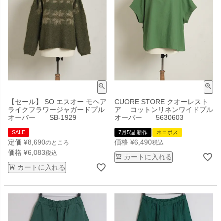
【セール】 SO エスオー モヘア
CUORE STORE クオーレスト
ライクフラワージャガードプル
ア コットンリネンワイドプル
オーバー SB-1929
オーバー 5630603
SALE
7月5週 新作
ネコポス
定価
¥
8,690
価格
¥
6,490
のところ
税込
価格
¥
6,083
税込
カートに入れる
カートに入れる