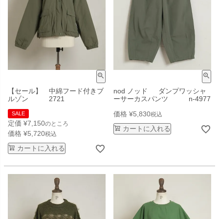
【セール】 中綿フード付きブ
nod ノッド ダンプワッシャ
ルゾン 2721
ーサーカスパンツ n-4977
価格
¥
5,830
SALE
税込
定価
¥
7,150
のところ
カートに入れる
価格
¥
5,720
税込
カートに入れる