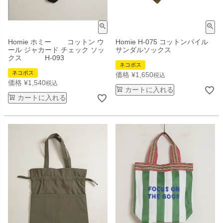
Homie ホミー コットン ウ
Homie H-075 コットンパイル
ール ジャカード チェック ソッ
サンダルソックス
クス H-093
ネコポス
ネコポス
価格
¥
1,650
税込
価格
¥
1,540
税込
カートに入れる
カートに入れる