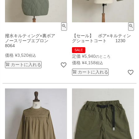
撥水キルティング×裏ボア
【セール】 ボア×キルティン
ノースリーブエプロン
グショートコート 1230
8064
SALE
価格
¥
3,520
税込
定価
¥
5,940
のところ
価格
¥
4,158
税込
カートに入れる
カートに入れる