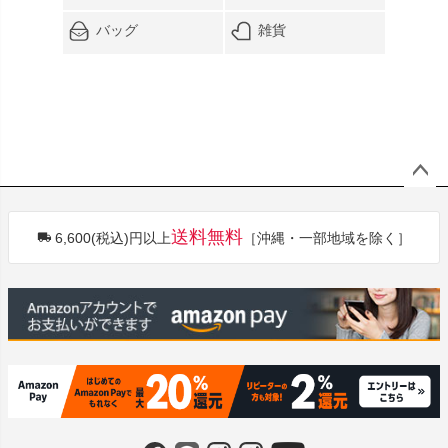
バッグ
雑貨
ペー
ジト
送料無料
6,600(税込)円以上
［沖縄・一部地域を除く］
ップ
へ