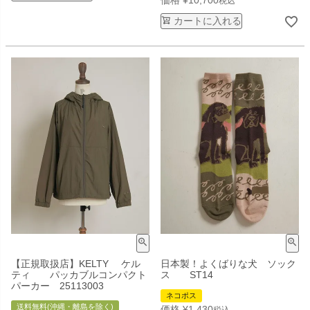
価格
¥
10,700
税込
カートに入れる
【正規取扱店】KELTY ケル
日本製！よくばりな犬 ソック
ティ パッカブルコンパクト
ス ST14
パーカー 25113003
ネコポス
送料無料(沖縄・離島を除く)
価格
¥
1,430
税込