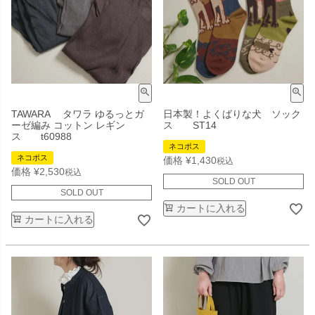
TAWARA タワラ ゆるっとガ
日本製！よくばりな犬 ソック
ーゼ編み コットン レギン
ス ST14
ス t60988
ネコポス
ネコポス
価格
¥
1,430
税込
価格
¥
2,530
税込
SOLD OUT
SOLD OUT
カートに入れる
カートに入れる