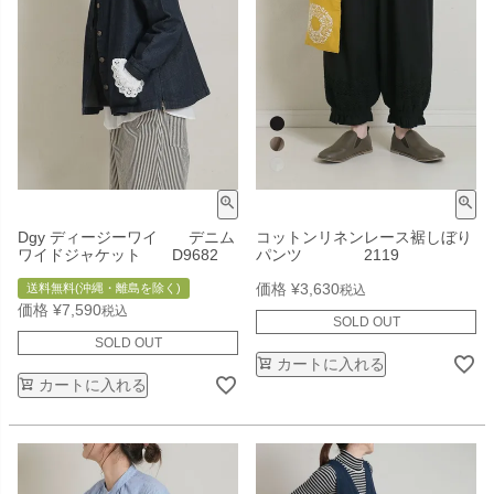
Dgy ディージーワイ デニム
コットンリネンレース裾しぼり
ワイドジャケット D9682
パンツ 2119
価格
¥
3,630
送料無料(沖縄・離島を除く)
税込
価格
¥
7,590
税込
SOLD OUT
SOLD OUT
カートに入れる
カートに入れる