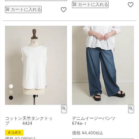
カートに入れる
カートに入れる
コットン天竺タンクトッ
デニムイージーパンツ
プ 4424
674a-ｒ
価格
¥
4,400
ネコポス
税込
価格
¥
2,090
税込