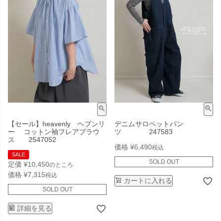
【セール】heavenly ヘブンリ
デニムサロペットパン
ー コットン袖フレアブラウ
ツ 247583
ス 2547052
価格
¥
6,490
税込
SALE
SOLD OUT
定価
¥
10,450
のところ
価格
¥
7,315
税込
カートに入れる
SOLD OUT
詳細を見る