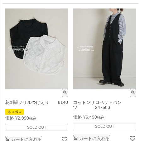
花刺繍フリルつけえり 8140
コットンサロペットパン
ツ 247583
ネコポス
価格
¥
6,490
税込
価格
¥
2,090
税込
SOLD OUT
SOLD OUT
カートに入れる
カートに入れる