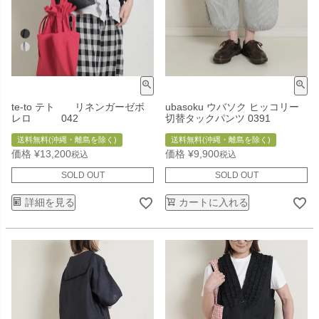
te-to テト リネンガーゼボ
ubasoku ウバソク ヒッコリー
レロ 042
切替タックパンツ 0391
送料無料(沖縄・離島を除く)
送料無料(沖縄・離島を除く)
価格
¥
13,200
価格
¥
9,900
税込
税込
SOLD OUT
SOLD OUT
詳細を見る
カートに入れる