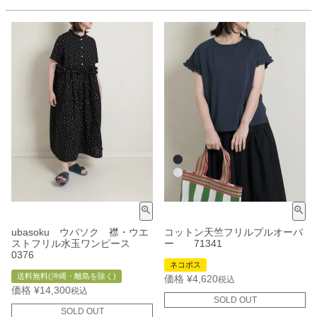
ubasoku ウバソク 襟・ウエ
コットン天竺フリルプルオーバ
ストフリル水玉ワンピース
ー 71341
0376
ネコポス
送料無料(沖縄・離島を除く)
価格
¥
4,620
税込
価格
¥
14,300
税込
SOLD OUT
SOLD OUT