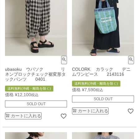
ubasoku ウバソク リ
COLORK カラック デニ
ネンブロックチェック裾変形タ
ムワンピース 2143116
ックパンツ 0401
送料無料(沖縄・離島を除く)
送料無料(沖縄・離島を除く)
価格
¥
7,590
税込
価格
¥
12,100
税込
SOLD OUT
SOLD OUT
カートに入れる
カートに入れる