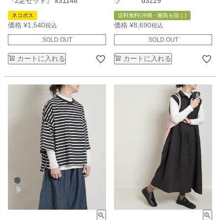
『2足セット』 k31148
ツ d3229
ネコポス
送料無料(沖縄・離島を除く)
価格
¥
1,540
価格
¥
8,690
税込
税込
SOLD OUT
SOLD OUT
カートに入れる
カートに入れる