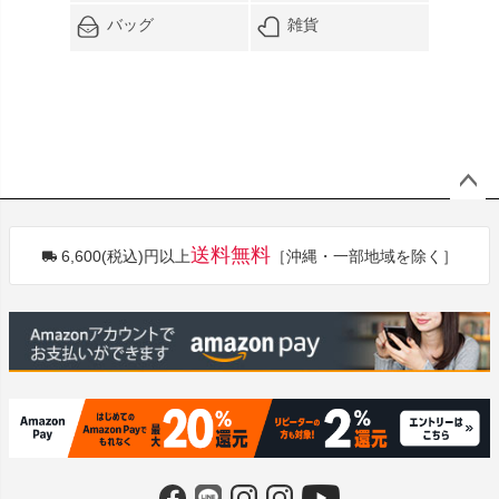
バッグ
雑貨
ペー
ジト
送料無料
6,600(税込)円以上
［沖縄・一部地域を除く］
ップ
へ