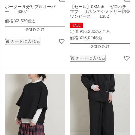
ボーダー５分袖プルオーバ
【セール】08Mab ゼロハチ
ー 6307
マブ リネンアシメトリー切替
ワンピース 1382
価格
¥
2,530
税込
SALE
SOLD OUT
定価
¥
16,280
のところ
価格
¥
13,024
税込
カートに入れる
SOLD OUT
カートに入れる