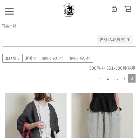
登録順
価格が安い順
価格が高い順
商品一覧
検索
絞り込み検索 ▼
並び替え
新着順
価格が安い順
価格が高い順
380
件中
351
-
380
件表示
1
…
7
8