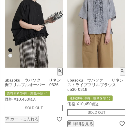
ubasoku ウバソク リネン
ubasoku ウバソク リネン
裾フリルプルオーバー 0326
ストライプフリルブラウス
ub30-0318
送料無料(沖縄・離島を除く)
送料無料(沖縄・離島を除く)
価格
¥
10,450
税込
価格
¥
10,450
税込
SOLD OUT
SOLD OUT
カートに入れる
詳細を見る