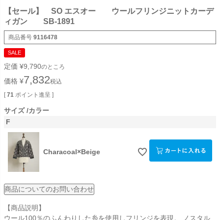
【セール】 SO エスオー ウールフリンジニットカーデ
ィガン SB-1891
商品番号
9116478
SALE
定価
¥
9,790
のところ
7,832
価格
¥
税込
[
71
ポイント進呈 ]
サイズ
カラー
F
Characoal×Beige
商品についてのお問い合わせ
【商品説明】
ウール100％のふんわりした糸を使用しフリンジを表現。 ノスタル