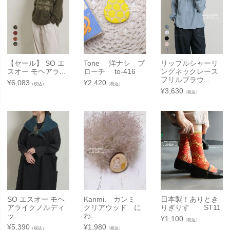
【セール】 SO エ
Tone 洋ナシ ブ
リップルシャーリ
スオー モヘアラ...
ローチ to-416
ングネックレース
フリルブラウ...
¥
6,083
¥
2,420
（税込）
（税込）
¥
3,630
（税込）
SO エスオー モヘ
Kanmi. カンミ
日本製！ありとき
アライクノルディ
クリアウッド に
りぎりす ST11
ッ...
わ...
¥
1,100
（税込）
¥
5,390
¥
1,980
（税込）
（税込）