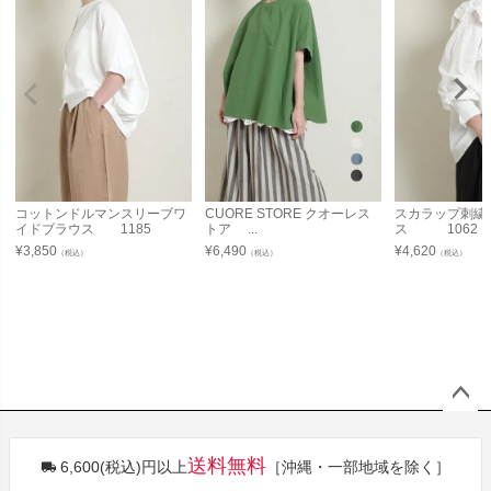
コットンドルマンスリーブワ
CUORE STORE クオーレス
スカラップ刺繍
イドブラウス 1185
トア ...
ス 1062
¥
3,850
¥
6,490
¥
4,620
（税込）
（税込）
（税込）
ペー
ジト
送料無料
6,600(税込)円以上
［沖縄・一部地域を除く］
ップ