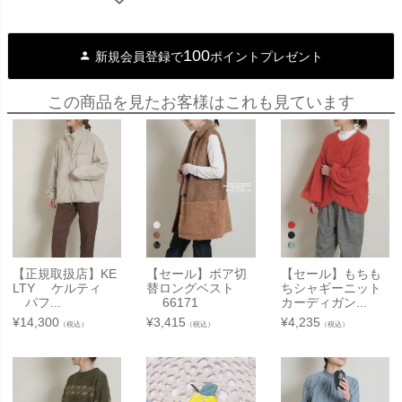
100
新規会員登録で
ポイントプレゼント
この商品を見たお客様はこれも見ています
【正規取扱店】KE
【セール】ボア切
【セール】もちも
LTY ケルティ
替ロングベスト
ちシャギーニット
パフ...
66171
カーディガン...
¥
14,300
¥
3,415
¥
4,235
（税込）
（税込）
（税込）