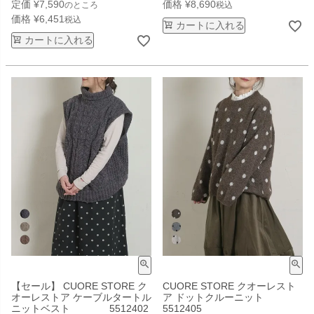
定価
¥
7,590
価格
¥
8,690
のところ
税込
価格
¥
6,451
税込
カートに入れる
カートに入れる
【セール】 CUORE STORE ク
CUORE STORE クオーレスト
オーレストア ケーブルタートル
ア ドットクルーニット
ニットベスト 5512402
5512405