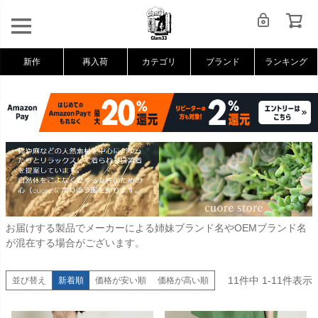
新作
再入荷
カテゴリ
ブランド
ランキング
お届けする製品でメーカーによる姉妹ブランド名やOEMブランド名
が混在する場合がございます。
11
件中
1
-
11
件表示
並び替え
新着順
価格が安い順
価格が高い順