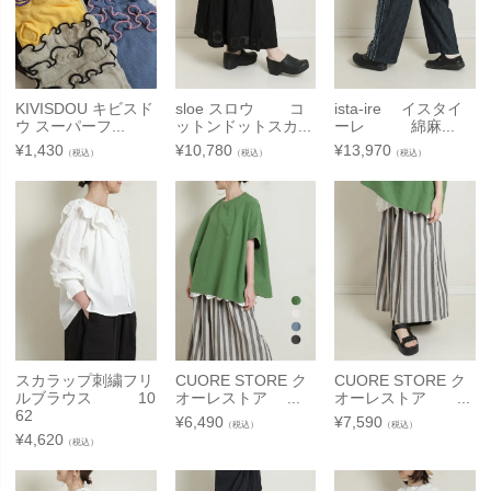
KIVISDOU キビスド
sloe スロウ コ
ista-ire イスタイ
ウ スーパーフ...
ットンドットスカ...
ーレ 綿麻...
¥
1,430
¥
10,780
¥
13,970
（税込）
（税込）
（税込）
スカラップ刺繍フリ
CUORE STORE ク
CUORE STORE ク
ルブラウス 10
オーレストア ...
オーレストア ...
62
¥
6,490
¥
7,590
（税込）
（税込）
¥
4,620
（税込）