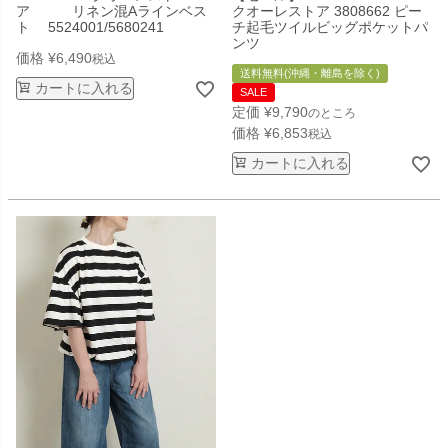
ア リネン混Aラインベス
クオーレストア 3808662 ピー
ト 5524001/5680241
チ起毛ツイルビッグポケットパ
ンツ
価格
¥
6,490
税込
送料無料(沖縄・離島を除く)
カートに入れる
SALE
定価
¥
9,790
のところ
価格
¥
6,853
税込
カートに入れる