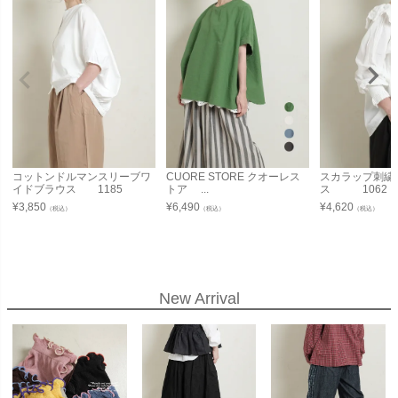
コットンドルマンスリーブワ
CUORE STORE クオーレス
スカラップ刺繍
イドブラウス 1185
トア ...
ス 1062
¥
3,850
¥
6,490
¥
4,620
（税込）
（税込）
（税込）
New Arrival