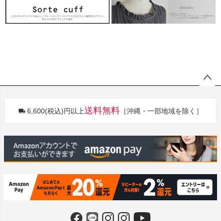
ペー
ジト
送料無料
6,600(税込)円以上
［沖縄・一部地域を除く］
ップ
へ