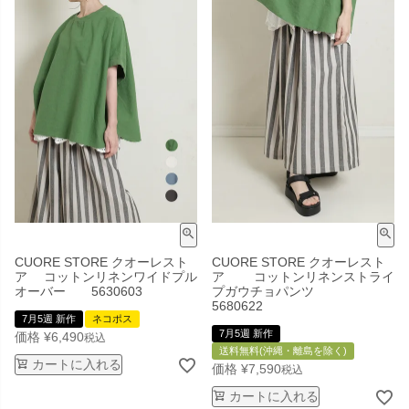
CUORE STORE クオーレスト
CUORE STORE クオーレスト
ア コットンリネンワイドプル
ア コットンリネンストライ
オーバー 5630603
プガウチョパンツ
5680622
7月5週 新作
ネコポス
7月5週 新作
価格
¥
6,490
税込
送料無料(沖縄・離島を除く)
カートに入れる
価格
¥
7,590
税込
カートに入れる