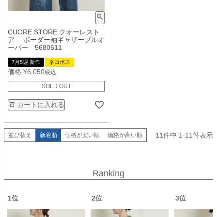
CUORE STORE クオーレスト
ア ボーダー袖ギャザープルオ
ーバー 5680611
7月5週 新作
ネコポス
価格
¥
6,050
税込
SOLD OUT
カートに入れる
11
件中
1
-
11
件表示
並び替え
新着順
価格が安い順
価格が高い順
Ranking
1位
2位
3位