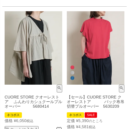
CUORE STORE クオーレスト
【セール】CUORE STORE ク
ア ふんわりカシュクールプル
オーレストア バック布帛
オーバー 5680414
切替プルオーバー 5630209
ネコポス
ネコポス
SALE
価格
¥
6,050
定価
¥
5,390
税込
のところ
価格
¥
4,581
税込