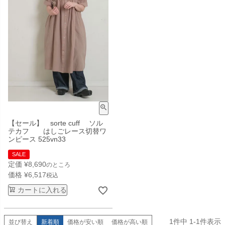
【セール】 sorte cuff ソル
テカフ はしごレース切替ワ
ンピース 525vn33
SALE
定価
¥
8,690
のところ
価格
¥
6,517
税込
カートに入れる
1
件中
1
-
1
件表示
並び替え
新着順
価格が安い順
価格が高い順