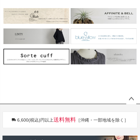
ペー
ジト
送料無料
6,600(税込)円以上
［沖縄・一部地域を除く］
ップ
へ