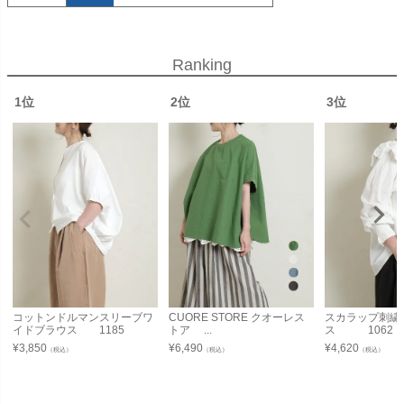
Ranking
1位
2位
3位
コットンドルマンスリーブワ
CUORE STORE クオーレス
スカラップ刺繍
イドブラウス 1185
トア ...
ス 1062
¥
3,850
¥
6,490
¥
4,620
（税込）
（税込）
（税込）