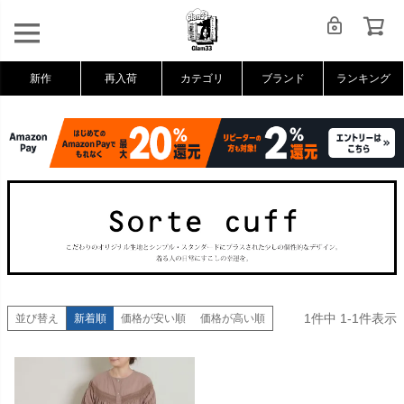
新作
再入荷
カテゴリ
ブランド
ランキング
1
件中
1
-
1
件表示
並び替え
新着順
価格が安い順
価格が高い順