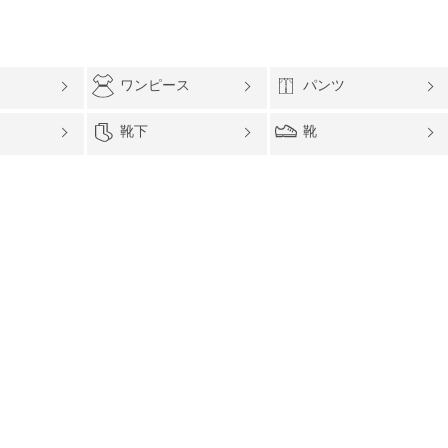
ワンピース
パンツ
靴下
靴