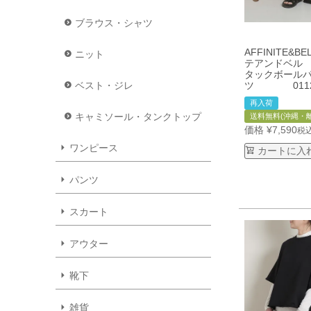
ブラウス・シャツ
AFFINITE&B
ニット
テアンドベル
タックボール
ツ 0112
ベスト・ジレ
再入荷
キャミソール・タンクトップ
送料無料(沖縄・
価格
¥
7,590
税
ワンピース
カートに入
パンツ
スカート
アウター
靴下
雑貨