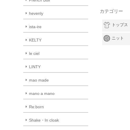
カテゴリー
hevenly
トップス
ista-ire
ニット
KELTY
le ciel
LINTY
mao made
mano a mano
Re:born
Shake・In cloak