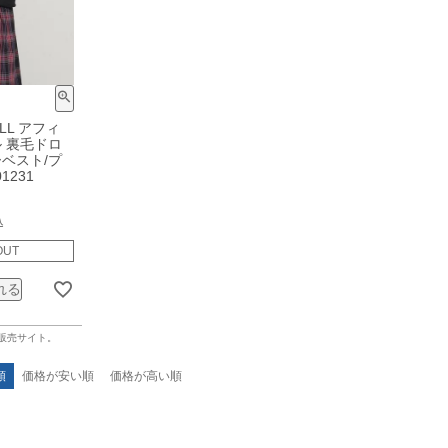
ELL アフィ
 裏毛ドロ
ベスト/プ
01231
込
OUT
れる
公式販売サイト。
順
価格が安い順
価格が高い順