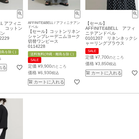
ELL アフィニ
AFFINITE&BELL / アフィニテアン
【セール】
ドベル
 コットン
AFFINITE&BELL アフィ
【セール】コットンリネン
パン
ニテアンドベル
シャンブレーデニムヨーク
229
0101207 リネンネックシ
切替ワンピース
ャーリングブラウス
0114228
SALE
離島を除く)
送料無料(沖縄・離島を除く)
定価
¥
7,700
のところ
込
SALE
価格
¥
3,850
税込
定価
¥
9,900
のところ
れる
価格
¥
6,930
カートに入れる
税込
カートに入れる