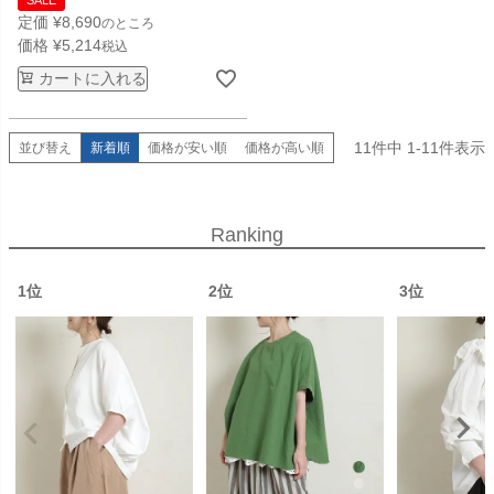
定価
¥
8,690
のところ
価格
¥
5,214
税込
カートに入れる
11
件中
1
-
11
件表示
並び替え
新着順
価格が安い順
価格が高い順
Ranking
1位
2位
3位