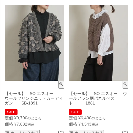
【セール】 SO エスオー
【セール】 SO エスオー ウ
ウールフリンジニットカーディ
ールアラン柄パネルベス
ガン SB-1891
ト 1881
SALE
SALE
定価
¥
9,790
定価
¥
6,490
のところ
のところ
価格
¥
7,832
価格
¥
4,543
税込
税込
カートに入れる
カートに入れる