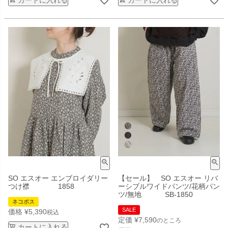
SO エスオー エンブロイダリー
【セール】 SO エスオー リバ
つけ襟 1858
ーシブルワイドパンツ/花柄パン
ツ/無地 SB-1850
ネコポス
SALE
価格
¥
5,390
税込
定価
¥
7,590
のところ
カートに入れる