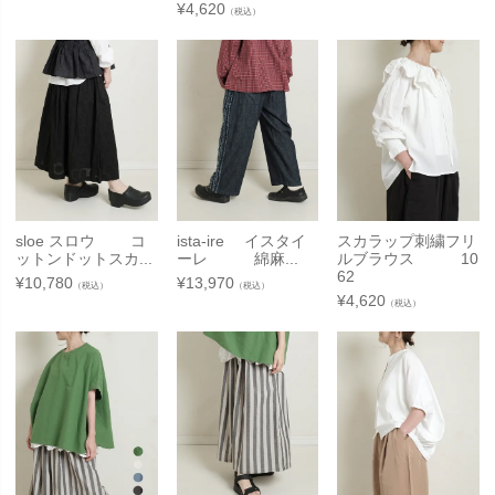
¥
4,620
（税込）
sloe スロウ コ
ista-ire イスタイ
スカラップ刺繍フリ
ットンドットスカ...
ーレ 綿麻...
ルブラウス 10
62
¥
10,780
¥
13,970
（税込）
（税込）
¥
4,620
（税込）