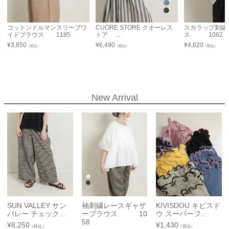
コットンドルマンスリーブワ
CUORE STORE クオーレス
スカラップ刺繍
イドブラウス 1185
トア ...
ス 1062
¥
3,850
¥
6,490
¥
4,620
（税込）
（税込）
（税込）
New Arrival
SUN VALLEY サン
袖刺繍レースギャザ
KIVISDOU キビスド
バレー チェック...
ーブラウス 10
ウ スーパーフ...
58
¥
8,250
¥
1,430
（税込）
（税込）