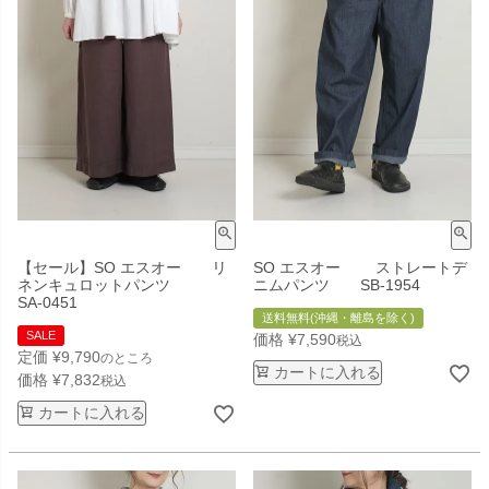
【セール】SO エスオー リ
SO エスオー ストレートデ
ネンキュロットパンツ
ニムパンツ SB-1954
SA-0451
送料無料(沖縄・離島を除く)
SALE
価格
¥
7,590
税込
定価
¥
9,790
のところ
カートに入れる
価格
¥
7,832
税込
カートに入れる