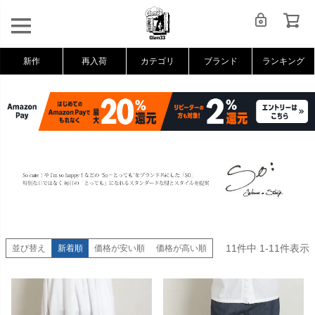
新作
再入荷
カテゴリ
ブランド
ランキング
11
件中
1
-
11
件表示
並び替え
新着順
価格が安い順
価格が高い順