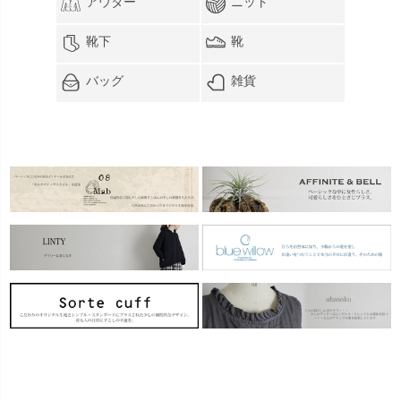
アウター
ニット
靴下
靴
バッグ
雑貨