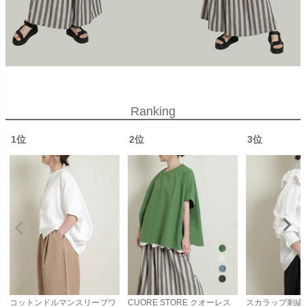
Ranking
1位
2位
3位
コットンドルマンスリーブワ
CUORE STORE クオーレス
スカラップ刺繍