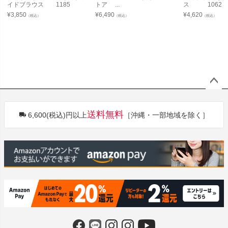
イドブラウス 1185
トア ...
ス 1062
¥
3,850
¥
6,490
¥
4,620
（税込）
（税込）
（税込）
ペー
ジト
送料無料
6,600(税込)円以上
［沖縄・一部地域を除く］
ップ
へ