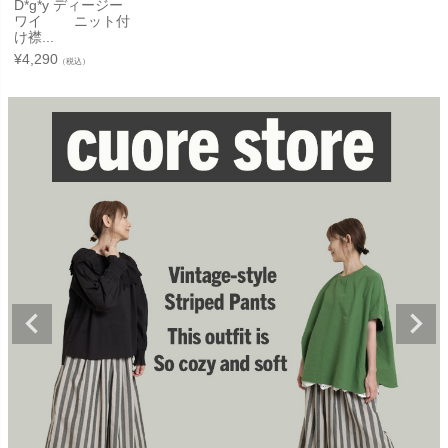
D*g*y ディージー
ワイ ニット付
け襟...
¥
4,290
（税込）