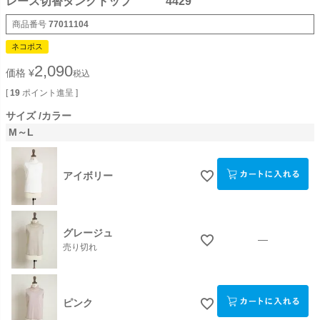
レース切替タンクトップ 4429
商品番号
77011104
ネコポス
2,090
価格
¥
税込
[
19
ポイント進呈 ]
サイズ
カラー
M～L
アイボリー
グレージュ
—
売り切れ
ピンク