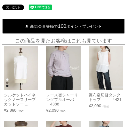
100
新規会員登録で
ポイントプレゼント
この商品を見たお客様はこれも見ています
シルケットハイネ
レース襟シャーリ
裾布帛切替タンク
ックノースリーブ
ングプルオーバ
トップ 4421
カットソー ...
4388
¥
2,090
（税込）
¥
2,860
¥
2,090
（税込）
（税込）