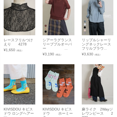
レースフリルつけ
シアーラグランス
リップルシャーリ
えり 4278
リーブプルオーバ
ングネックレース
ー ...
フリルブラウ...
¥
1,650
（税込）
¥
3,190
¥
3,630
（税込）
（税込）
KIVISDOU キビス
KIVISDOU キビス
麻ライク 2Wayジ
ドウ ロングヘアー
ドウ ホーミー
レワンピース 2