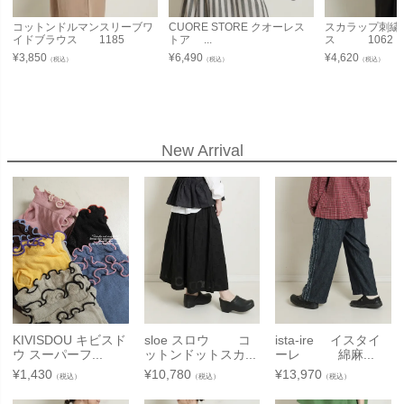
コットンドルマンスリーブワ
CUORE STORE クオーレス
スカラップ刺繍
イドブラウス 1185
トア ...
ス 1062
¥
3,850
¥
6,490
¥
4,620
（税込）
（税込）
（税込）
New Arrival
KIVISDOU キビスド
sloe スロウ コ
ista-ire イスタイ
ウ スーパーフ...
ットンドットスカ...
ーレ 綿麻...
¥
1,430
¥
10,780
¥
13,970
（税込）
（税込）
（税込）