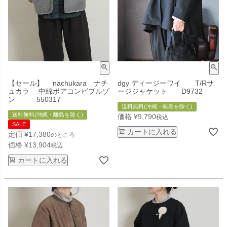
【セール】 nachukara ナチ
dgy ディージーワイ T/Rサ
ュカラ 中綿ボアコンビブルゾ
ージジャケット D9732
ン 550317
送料無料(沖縄・離島を除く)
送料無料(沖縄・離島を除く)
価格
¥
9,790
税込
SALE
カートに入れる
定価
¥
17,380
のところ
価格
¥
13,904
税込
カートに入れる