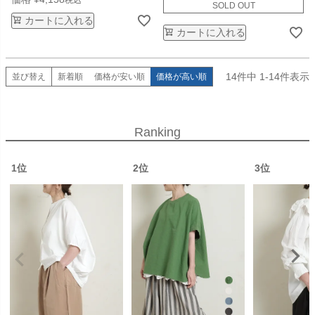
SOLD OUT
カートに入れる
カートに入れる
14
件中
1
-
14
件表示
並び替え
新着順
価格が安い順
価格が高い順
Ranking
1位
2位
3位