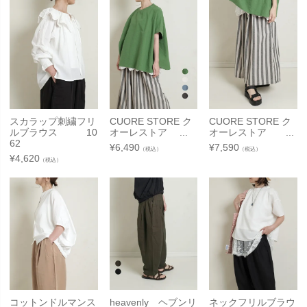
スカラップ刺繍フリ
CUORE STORE ク
CUORE STORE ク
ルブラウス 10
オーレストア ...
オーレストア ...
62
¥
6,490
¥
7,590
（税込）
（税込）
¥
4,620
（税込）
コットンドルマンス
heavenly ヘブンリ
ネックフリルブラウ