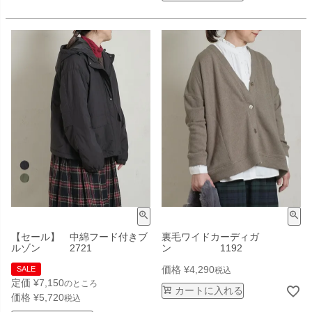
【セール】 中綿フード付きブ
裏毛ワイドカーディガ
ルゾン 2721
ン 1192
価格
¥
4,290
SALE
税込
定価
¥
7,150
のところ
カートに入れる
価格
¥
5,720
税込