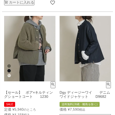
カートに入れる
【セール】 ボア×キルティン
Dgy ディージーワイ デニム
グショートコート 1230
ワイドジャケット D9682
SALE
送料無料(沖縄・離島を除く)
定価
¥
5,940
価格
¥
7,590
のところ
税込
価格
¥
4,158
税込