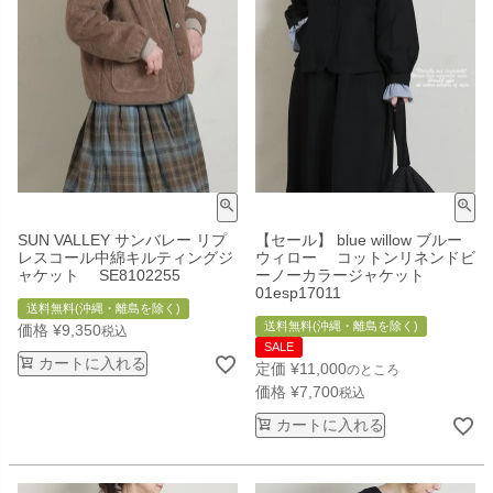
SUN VALLEY サンバレー リプ
【セール】 blue willow ブルー
レスコール中綿キルティングジ
ウィロー コットンリネンドビ
ャケット SE8102255
ーノーカラージャケット
01esp17011
送料無料(沖縄・離島を除く)
送料無料(沖縄・離島を除く)
価格
¥
9,350
税込
SALE
カートに入れる
定価
¥
11,000
のところ
価格
¥
7,700
税込
カートに入れる