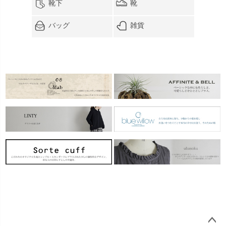
靴下
靴
バッグ
雑貨