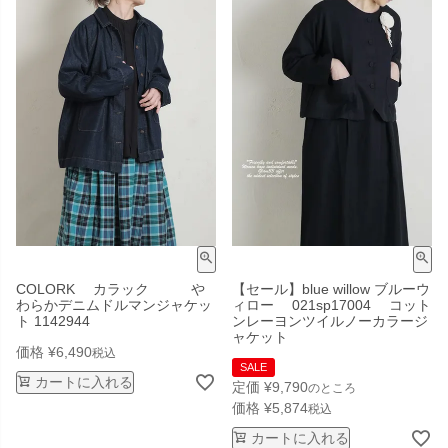
COLORK カラック や
【セール】blue willow ブルーウ
わらかデニムドルマンジャケッ
ィロー 021sp17004 コット
ト 1142944
ンレーヨンツイルノーカラージ
ャケット
価格
¥
6,490
税込
SALE
カートに入れる
定価
¥
9,790
のところ
価格
¥
5,874
税込
カートに入れる