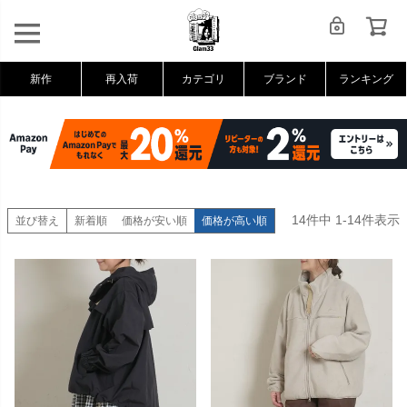
新作
再入荷
カテゴリ
ブランド
ランキング
14
件中
1
-
14
件表示
並び替え
新着順
価格が安い順
価格が高い順